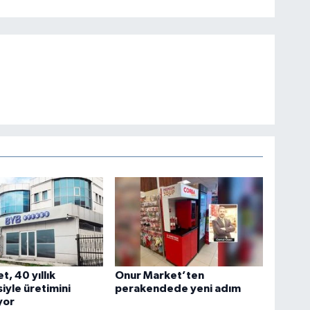
t, 40 yıllık
Onur Market’ten
iyle üretimini
perakendede yeni adım
yor