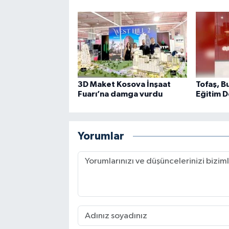
3D Maket Kosova İnşaat
Tofaş, B
Fuarı’na damga vurdu
Eğitim D
Yorumlar