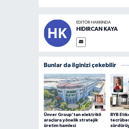
EDITÖR HAKKINDA
HIDIRCAN KAYA
Bunlar da ilginizi çekebilir
Ünver Group’tan elektrikli
BYB Etike
araçlara yönelik stratejik
tecrübes
üretim hamlesi
sürdürü