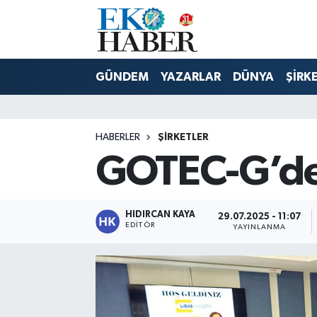
Hava Durumu
GÜNDEM
YAZARLAR
DÜNYA
ŞİRK
Trafik Durumu
Süper Lig Puan Durumu ve Fikstür
HABERLER
ŞIRKETLER
GOTEC-G’de 
Tüm Manşetler
Son Dakika Haberleri
HIDIRCAN KAYA
29.07.2025 - 11:07
EDITÖR
YAYINLANMA
Haber Arşivi