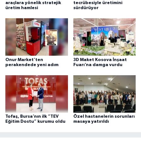
araçlara yönelik stratejik
tecrübesiyle üretimini
üretim hamlesi
sürdürüyor
Onur Market’ten
3D Maket Kosova İnşaat
perakendede yeni adım
Fuarı’na damga vurdu
Tofaş, Bursa’nın ilk “TEV
Özel hastanelerin sorunları
Eğitim Dostu” kurumu oldu
masaya yatırıldı