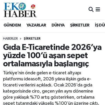
Hava Durumu
GÜNDEM
YAZARLAR
DÜNYA
ŞİRKETLER
İŞ D
Trafik Durumu
HABERLER
ŞIRKETLER
Süper Lig Puan Durumu ve Fikstür
Gıda E-Ticaretinde 2026’ya
yüzde 100’ü aşan sepet
Tüm Manşetler
ortalamasıyla başlangıç
Son Dakika Haberleri
Türkiye’nin önde gelen e-ticaret altyapı
Haber Arşivi
platformu ideasoft, 2026 yılına ilişkin gıda e-
ticareti verilerini açıkladı. Ocak 2026’da gıda
kategorisinde ciro, geçen yılın aynı dönemine
göre yaklaşık %70 artış gösterirken, ortalama
sepet tutarındaki yükseliş %100’ün üzerine çıktı.