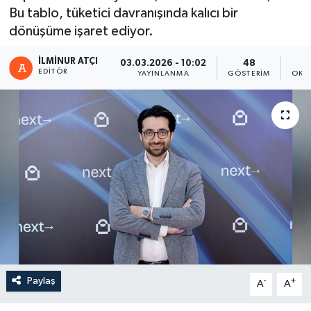
Bu tablo, tüketici davranışında kalıcı bir
dönüşüme işaret ediyor.
İLMINUR ATÇI
03.03.2026 - 10:02
48
EDITÖR
YAYINLANMA
GÖSTERIM
OKU
Paylaş
-
+
A
A