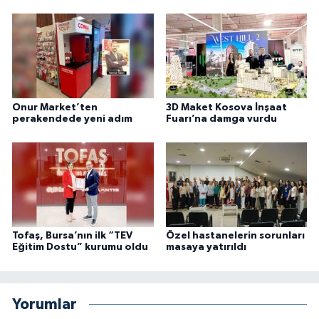
Onur Market’ten
3D Maket Kosova İnşaat
perakendede yeni adım
Fuarı’na damga vurdu
Tofaş, Bursa’nın ilk “TEV
Özel hastanelerin sorunları
Eğitim Dostu” kurumu oldu
masaya yatırıldı
Yorumlar