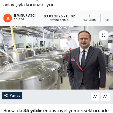
anlayışıyla korunabiliyor.
İLMINUR ATÇI
03.03.2026 - 10:02
1
1
EDITÖR
YAYINLANMA
PAYLAŞIM
GÖST
Paylaş
-
+
A
A
Bursa’da
35 yıldır
endüstriyel yemek sektöründe