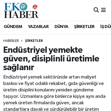
Hava Durumu
GÜNDEM
YAZARLAR
DÜNYA
ŞİRKETLER
İŞ D
Trafik Durumu
HABERLER
ŞIRKETLER
Süper Lig Puan Durumu ve Fikstür
Endüstriyel yemekte
güven, disiplinli üretimle
Tüm Manşetler
sağlanır
Son Dakika Haberleri
Endüstriyel yemek sektöründe artan maliyet
Haber Arşivi
baskısı ve fiyat odaklı rekabet, gıda güvenliği ve
üretim disiplini konularını yeniden gündeme
taşıyor. Uzmanlara göre binlerce kişiye aynı anda
yemek üreten firmalarda güven, ancak
standartlara dayalı ve sürdürülebilir bir üretim