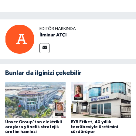
EDITÖR HAKKINDA
İlminur ATÇI
Bunlar da ilginizi çekebilir
Ünver Group’tan elektrikli
BYB Etiket, 40 yıllık
araçlara yönelik stratejik
tecrübesiyle üretimini
üretim hamlesi
sürdürüyor