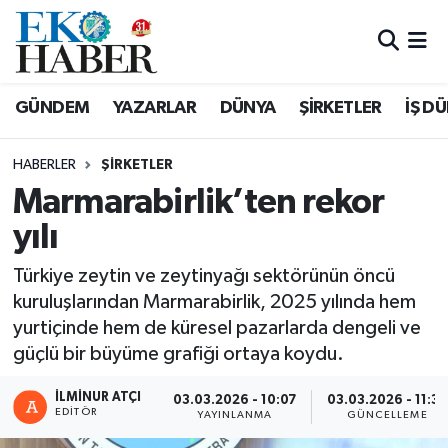
Hava Durumu
GÜNDEM
YAZARLAR
DÜNYA
ŞİRKETLER
İŞ D
Trafik Durumu
HABERLER
ŞIRKETLER
Süper Lig Puan Durumu ve Fikstür
Marmarabirlik’ten rekor
yılı
Tüm Manşetler
Türkiye zeytin ve zeytinyağı sektörünün öncü
Son Dakika Haberleri
kuruluşlarından Marmarabirlik, 2025 yılında hem
yurtiçinde hem de küresel pazarlarda dengeli ve
Haber Arşivi
güçlü bir büyüme grafiği ortaya koydu.
İLMINUR ATÇI
03.03.2026 - 10:07
03.03.2026 - 11:37
EDITÖR
YAYINLANMA
GÜNCELLEME