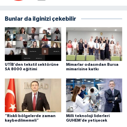
Bunlar da ilginizi çekebilir
UTİB’den tekstil sektörüne
Mimarlar odasından Bursa
SA 8000 eğitimi
mimarisine katkı
“Riskli bölgelerde zaman
Milli teknoloji liderleri
kaybedilmemeli”
GUHEM’de yetişecek