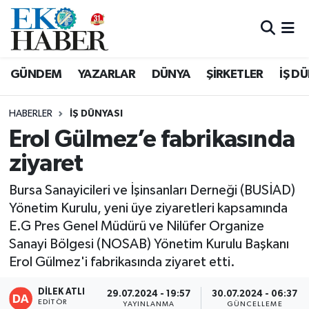
Hava Durumu
GÜNDEM
YAZARLAR
DÜNYA
ŞİRKETLER
İŞ D
Trafik Durumu
HABERLER
İŞ DÜNYASI
Süper Lig Puan Durumu ve Fikstür
Erol Gülmez’e fabrikasında
ziyaret
Tüm Manşetler
Bursa Sanayicileri ve İşinsanları Derneği (BUSİAD)
Son Dakika Haberleri
Yönetim Kurulu, yeni üye ziyaretleri kapsamında
E.G Pres Genel Müdürü ve Nilüfer Organize
Haber Arşivi
Sanayi Bölgesi (NOSAB) Yönetim Kurulu Başkanı
Erol Gülmez'i fabrikasında ziyaret etti.
DİLEK ATLI
29.07.2024 - 19:57
30.07.2024 - 06:37
EDITÖR
YAYINLANMA
GÜNCELLEME