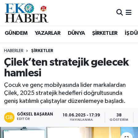
Hava Durumu
GÜNDEM
YAZARLAR
DÜNYA
ŞİRKETLER
İŞ D
Trafik Durumu
HABERLER
ŞIRKETLER
Süper Lig Puan Durumu ve Fikstür
Çilek’ten stratejik gelecek
hamlesi
Tüm Manşetler
Çocuk ve genç mobilyasında lider markalardan
Son Dakika Haberleri
Çilek, 2025 stratejik hedefleri doğrultusunda
geniş katılımlı çalıştaylar düzenlemeye başladı.
Haber Arşivi
GÖKSEL BAŞARAN
10.06.2025 - 17:39
38
EDITÖR
YAYINLANMA
GÖSTERIM