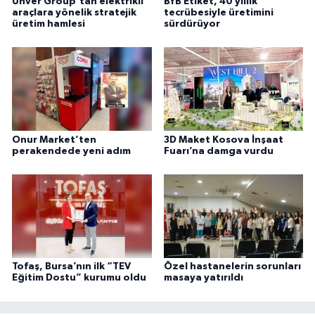
Ünver Group’tan elektrikli
BYB Etiket, 40 yıllık
araçlara yönelik stratejik
tecrübesiyle üretimini
üretim hamlesi
sürdürüyor
Onur Market’ten
3D Maket Kosova İnşaat
perakendede yeni adım
Fuarı’na damga vurdu
Tofaş, Bursa’nın ilk “TEV
Özel hastanelerin sorunları
Eğitim Dostu” kurumu oldu
masaya yatırıldı