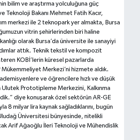
nin bilim ve araştırma yolculuğuna güç
e Teknoloji Bakanı Mehmet Fatih Kacır,
m merkezi ile 2 teknopark yer almakta, Bursa
ğumuzun vitrin şehirlerinden biri haline
anlığı olarak Bursa’da üniversite ile sanayiyi
ımlar attık. Teknik tekstil ve kompozit
teren KOBİ’lerin küresel pazarlarda
 Mükemmeliyet Merkezi’ni hizmete aldık.
akademisyenlere ve öğrencilere hızlı ve düşük
n Ulutek Prototipleme Merkezini, Kalkınma
rdik.” diye konuşarak özel sektörün AR-GE
la 8 milyar lira kaynak sağladıklarını, bugün
ludağ Üniversitesi bünyesinde, nitelikli
ak Arif Ağaoğlu İleri Teknoloji ve Mühendislik