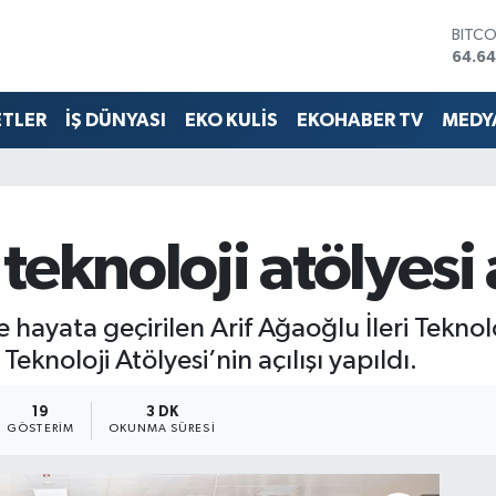
DOLA
47,6
EURO
55,0
ETLER
İŞ DÜNYASI
EKO KULİS
EKOHABER TV
MEDYA
STERL
64,21
GRAM
6500
BİST1
13.79
eknoloji atölyesi 
BITC
64.64
 hayata geçirilen Arif Ağaoğlu İleri Teknol
Teknoloji Atölyesi’nin açılışı yapıldı.
19
3 DK
GÖSTERIM
OKUNMA SÜRESI