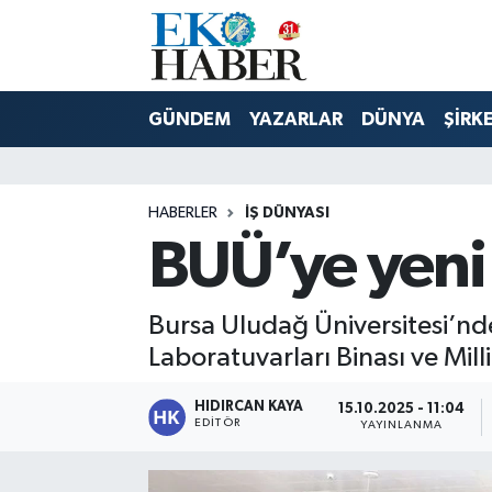
Hava Durumu
GÜNDEM
YAZARLAR
DÜNYA
ŞİRK
Trafik Durumu
Süper Lig Puan Durumu ve Fikstür
HABERLER
İŞ DÜNYASI
BUÜ’ye yeni t
Tüm Manşetler
Son Dakika Haberleri
Bursa Uludağ Üniversitesi’nde
Laboratuvarları Binası ve Milli 
Haber Arşivi
HIDIRCAN KAYA
15.10.2025 - 11:04
EDITÖR
YAYINLANMA