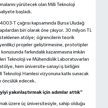
alarını yürütecek olan Milli Teknoloji
aaliyete başladı.
ın 4003-T çağrısı kapsamında Bursa Uludağ
apılardan biri olarak öne çıkıyor. 30 milyon TL
esteklenen atölye; öğrencilerin teorik
yenilikçi projeler geliştirmesine, prototipler
ler konusunda farkındalık kazanmasına imkân
eri Teknoloji ve Mühendislik Laboratuvarları
tölye, hem üniversite-sanayi iş birliğini
î Teknoloji Hamlesi vizyonuna katkı sunacak
ne öncülük edecek.
yiyi yakınlaştırmak için adımlar attık”
mak üzere üç üniversitesiyle, sahip olduğu