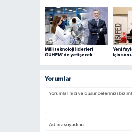
Milli teknoloji liderleri
Yeni fay
GUHEM’de yetişecek
için son 
Yorumlar