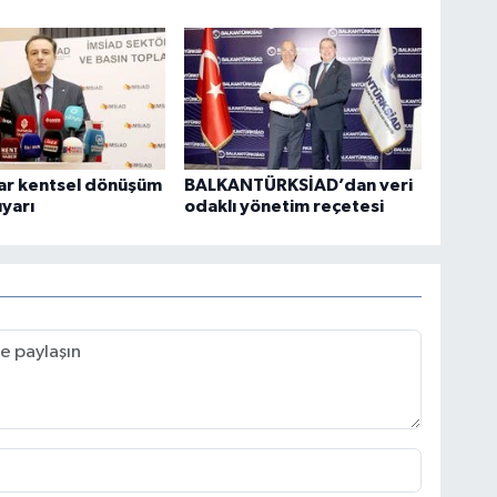
lar kentsel dönüşüm
BALKANTÜRKSİAD’dan veri
uyarı
odaklı yönetim reçetesi