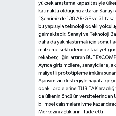
yüksek araştırma kapasitesiyle ülke
katmakta olduğunu aktaran Sanayi v
“Şehrimizde 138 AR-GE ve 31 tasarı
bu yapısıyla teknoloji odaklı yolculu
gelmektedir. Sanayi ve Teknoloji Bak
daha da yakınlaştırmak için somut ad
malzeme sektörlerinde faaliyet gös
rekabetçiliğini artıran BUTEXCOMP
Ayrıca girişimcilere, sanayicilere, 
maliyetli prototipleme imkânı suna
Ajansımızın desteğiyle hayata geçi
odaklı projelerine TÜBİTAK aracılığıy
de ülkenin öncü üniversitelerinden U
bilimsel çalışmalara ivme kazandırac
Merkezini açtıklarını ifade etti.