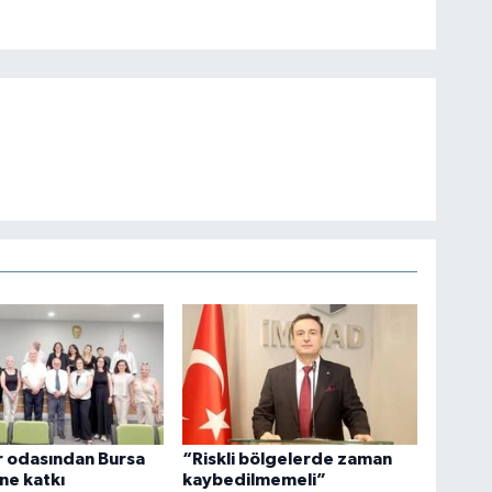
r odasından Bursa
“Riskli bölgelerde zaman
ne katkı
kaybedilmemeli”