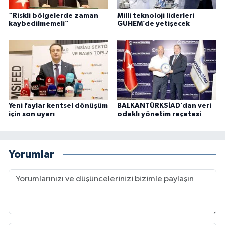
“Riskli bölgelerde zaman
Milli teknoloji liderleri
kaybedilmemeli”
GUHEM’de yetişecek
Yeni faylar kentsel dönüşüm
BALKANTÜRKSİAD’dan veri
için son uyarı
odaklı yönetim reçetesi
Yorumlar