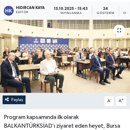
HIDIRCAN KAYA
15.10.2025 - 15:43
24
EDITÖR
YAYINLANMA
GÖSTERIM
OKU
Paylaş
-
+
A
A
Program kapsamında ilk olarak
BALKANTÜRKSİAD’ı ziyaret eden heyet, Bursa