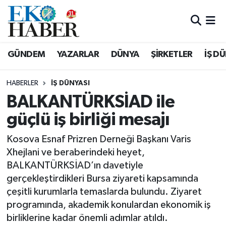
Hava Durumu
GÜNDEM
YAZARLAR
DÜNYA
ŞİRKETLER
İŞ D
Trafik Durumu
HABERLER
İŞ DÜNYASI
Süper Lig Puan Durumu ve Fikstür
BALKANTÜRKSİAD ile
güçlü iş birliği mesajı
Tüm Manşetler
Kosova Esnaf Prizren Derneği Başkanı Varis
Son Dakika Haberleri
Xhejlani ve beraberindeki heyet,
BALKANTÜRKSİAD’ın davetiyle
Haber Arşivi
gerçekleştirdikleri Bursa ziyareti kapsamında
çeşitli kurumlarla temaslarda bulundu. Ziyaret
programında, akademik konulardan ekonomik iş
birliklerine kadar önemli adımlar atıldı.