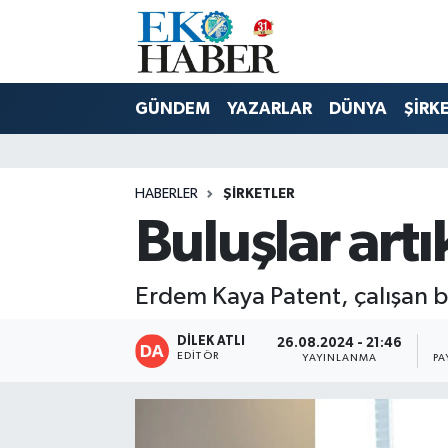
Hava Durumu
GÜNDEM
YAZARLAR
DÜNYA
ŞİRK
Trafik Durumu
Süper Lig Puan Durumu ve Fikstür
HABERLER
ŞIRKETLER
Buluşlar artı
Tüm Manşetler
Son Dakika Haberleri
Erdem Kaya Patent, çalışan bu
Haber Arşivi
DİLEK ATLI
26.08.2024 - 21:46
EDITÖR
YAYINLANMA
PA