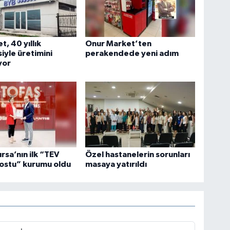
t, 40 yıllık
Onur Market’ten
iyle üretimini
perakendede yeni adım
yor
ursa’nın ilk “TEV
Özel hastanelerin sorunları
ostu” kurumu oldu
masaya yatırıldı