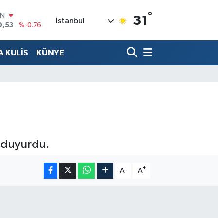
0,53
%-0.76
°
31
R
İstanbul
69
%0.17
65
%0.01
 KULİS
KÜNYE
İN
97
%0.02
ALTIN
49
%2.12
00
7
%64
i duyurdu.
-
+
A
A