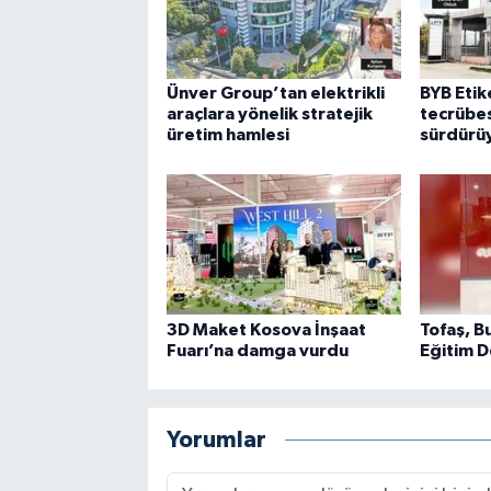
Ünver Group’tan elektrikli
BYB Etike
araçlara yönelik stratejik
tecrübes
üretim hamlesi
sürdürü
3D Maket Kosova İnşaat
Tofaş, B
Fuarı’na damga vurdu
Eğitim D
Yorumlar