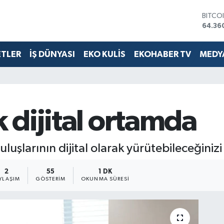
64.36
DOLA
47,70
EURO
55,02
ETLER
İŞ DÜNYASI
EKO KULİS
EKOHABER TV
MEDYA
STERL
64,18
GRAM 
6618.
BİST1
13.88
k dijital ortamda
luşlarının dijital olarak yürütebileceğiniz
2
55
1 DK
YLAŞIM
GÖSTERIM
OKUNMA SÜRESI