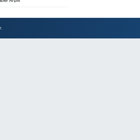
ber Arşivi
r.