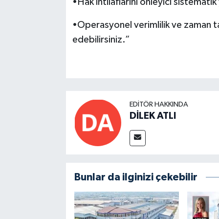
•Hak ihtilaflarını önleyici sistematik 
•Operasyonel verimlilik ve zaman ta
edebilirsiniz.”
EDITÖR HAKKINDA
DİLEK ATLI
Bunlar da ilginizi çekebilir