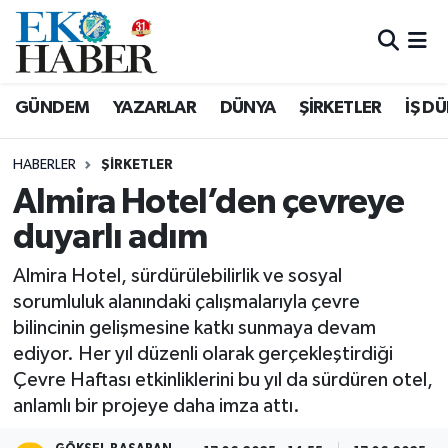
Hava Durumu
GÜNDEM
YAZARLAR
DÜNYA
ŞİRKETLER
İŞ D
Trafik Durumu
HABERLER
ŞIRKETLER
Süper Lig Puan Durumu ve Fikstür
Almira Hotel’den çevreye
duyarlı adım
Tüm Manşetler
Almira Hotel, sürdürülebilirlik ve sosyal
Son Dakika Haberleri
sorumluluk alanındaki çalışmalarıyla çevre
bilincinin gelişmesine katkı sunmaya devam
Haber Arşivi
ediyor. Her yıl düzenli olarak gerçekleştirdiği
Çevre Haftası etkinliklerini bu yıl da sürdüren otel,
anlamlı bir projeye daha imza attı.