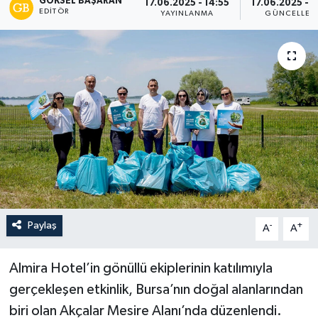
GÖKSEL BAŞARAN
17.06.2025 - 14:55
17.06.2025 - 1
EDITÖR
YAYINLANMA
GÜNCELLEM
Paylaş
-
+
A
A
Almira Hotel’in gönüllü ekiplerinin katılımıyla
gerçekleşen etkinlik, Bursa’nın doğal alanlarından
biri olan Akçalar Mesire Alanı’nda düzenlendi.