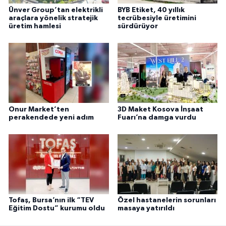
Ünver Group’tan elektrikli
BYB Etiket, 40 yıllık
araçlara yönelik stratejik
tecrübesiyle üretimini
üretim hamlesi
sürdürüyor
Onur Market’ten
3D Maket Kosova İnşaat
perakendede yeni adım
Fuarı’na damga vurdu
Tofaş, Bursa’nın ilk “TEV
Özel hastanelerin sorunları
Eğitim Dostu” kurumu oldu
masaya yatırıldı