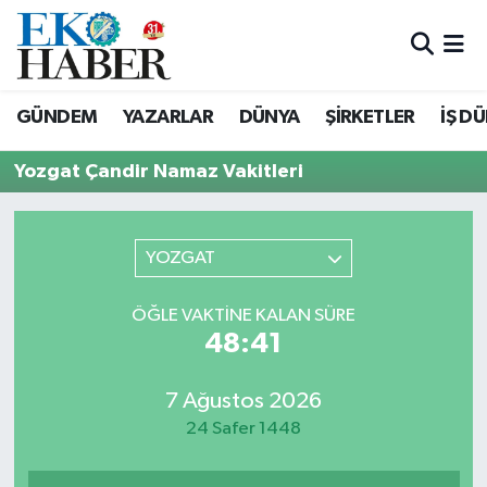
Hava Durumu
GÜNDEM
YAZARLAR
DÜNYA
ŞİRKETLER
İŞ D
Trafik Durumu
Yozgat Çandir Namaz Vakitleri
Süper Lig Puan Durumu ve Fikstür
Tüm Manşetler
YOZGAT
Son Dakika Haberleri
ÖĞLE VAKTINE KALAN SÜRE
48:41
Haber Arşivi
7 Ağustos 2026
24 Safer 1448