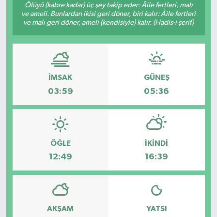
Ölüyü (kabre kadar) üç şey takip eder: Âile fertleri, malı
ve ameli. Bunlardan ikisi geri döner, biri kalır: Âile fertleri
ve malı geri döner, ameli (kendisiyle) kalır. (Hadis-i şerif)
İMSAK
GÜNEŞ
03:59
05:36
ÖĞLE
İKINDI
12:49
16:39
AKŞAM
YATSI