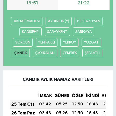
19:51
21:22
AKDAĞMADENİ
AYDINCIK (Y)
BOĞAZLIYAN
KADIŞEHRİ
SARAYKENT
SARIKAYA
SORGUN
YENİFAKILI
YERKÖY
YOZGAT
ÇANDIR
ÇAYIRALAN
ÇEKEREK
ŞEFAATLİ
ÇANDIR AYLIK NAMAZ VAKITLERI
İMSAK
GÜNEŞ
ÖĞLE
İKINDI
AKŞA
25 Tem Cts
03:42
05:25
12:50
16:43
20:04
26 Tem Paz
03:43
05:26
12:50
16:43
20:04