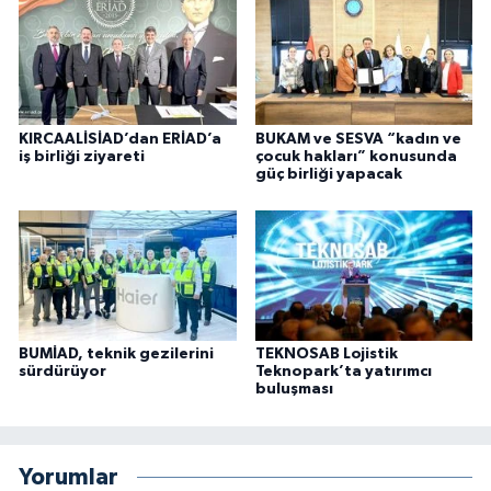
KIRCAALİSİAD’dan ERİAD’a
BUKAM ve SESVA “kadın ve
iş birliği ziyareti
çocuk hakları” konusunda
güç birliği yapacak
BUMİAD, teknik gezilerini
TEKNOSAB Lojistik
sürdürüyor
Teknopark’ta yatırımcı
buluşması
Yorumlar