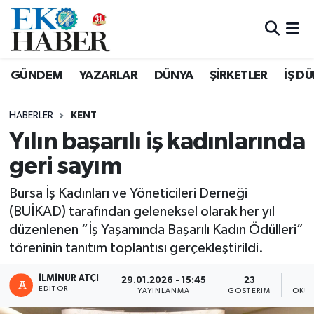
Hava Durumu
GÜNDEM
YAZARLAR
DÜNYA
ŞİRKETLER
İŞ D
Trafik Durumu
HABERLER
KENT
Süper Lig Puan Durumu ve Fikstür
Yılın başarılı iş kadınlarında
geri sayım
Tüm Manşetler
Bursa İş Kadınları ve Yöneticileri Derneği
Son Dakika Haberleri
(BUİKAD) tarafından geleneksel olarak her yıl
düzenlenen “İş Yaşamında Başarılı Kadın Ödülleri”
Haber Arşivi
töreninin tanıtım toplantısı gerçekleştirildi.
İLMINUR ATÇI
29.01.2026 - 15:45
23
EDITÖR
YAYINLANMA
GÖSTERIM
OKUN