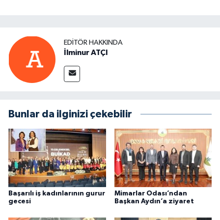
EDITÖR HAKKINDA
İlminur ATÇI
Bunlar da ilginizi çekebilir
Başarılı iş kadınlarının gurur
Mimarlar Odası’ndan
gecesi
Başkan Aydın’a ziyaret