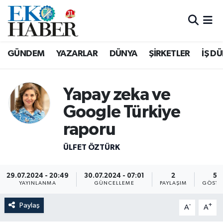
Hava Durumu
GÜNDEM
YAZARLAR
DÜNYA
ŞİRKETLER
İŞ D
Trafik Durumu
Süper Lig Puan Durumu ve Fikstür
Yapay zeka ve
Google Türkiye
Tüm Manşetler
raporu
Son Dakika Haberleri
ÜLFET ÖZTÜRK
Haber Arşivi
29.07.2024 - 20:49
30.07.2024 - 07:01
2
54
YAYINLANMA
GÜNCELLEME
PAYLAŞIM
GÖSTE
Paylaş
-
+
A
A