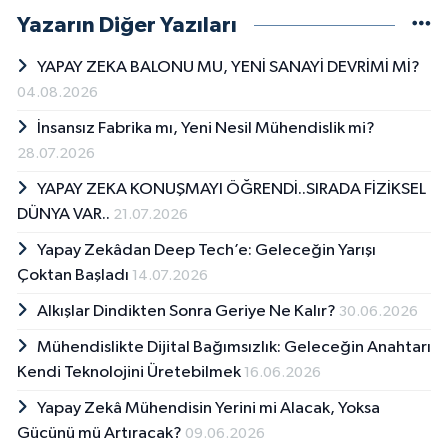
Yazarın Diğer Yazıları
YAPAY ZEKA BALONU MU, YENİ SANAYİ DEVRİMİ Mİ?
04.08.2026
İnsansız Fabrika mı, Yeni Nesil Mühendislik mi?
28.07.2026
YAPAY ZEKA KONUŞMAYI ÖĞRENDİ..SIRADA FİZİKSEL
DÜNYA VAR..
21.07.2026
Yapay Zekâdan Deep Tech’e: Geleceğin Yarışı
Çoktan Başladı
14.07.2026
Alkışlar Dindikten Sonra Geriye Ne Kalır?
30.06.2026
Mühendislikte Dijital Bağımsızlık: Geleceğin Anahtarı
Kendi Teknolojini Üretebilmek
16.06.2026
Yapay Zekâ Mühendisin Yerini mi Alacak, Yoksa
Gücünü mü Artıracak?
09.06.2026