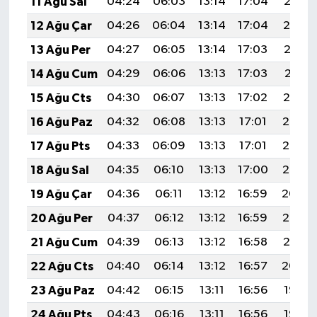
11 Ağu Sal
04:24
06:03
13:14
17:04
20:15
12 Ağu Çar
04:26
06:04
13:14
17:04
20:14
13 Ağu Per
04:27
06:05
13:14
17:03
20:12
14 Ağu Cum
04:29
06:06
13:13
17:03
20:11
15 Ağu Cts
04:30
06:07
13:13
17:02
20:10
16 Ağu Paz
04:32
06:08
13:13
17:01
20:08
17 Ağu Pts
04:33
06:09
13:13
17:01
20:07
18 Ağu Sal
04:35
06:10
13:13
17:00
20:05
19 Ağu Çar
04:36
06:11
13:12
16:59
20:04
20 Ağu Per
04:37
06:12
13:12
16:59
20:03
21 Ağu Cum
04:39
06:13
13:12
16:58
20:01
22 Ağu Cts
04:40
06:14
13:12
16:57
20:00
23 Ağu Paz
04:42
06:15
13:11
16:56
19:58
24 Ağu Pts
04:43
06:16
13:11
16:56
19:57