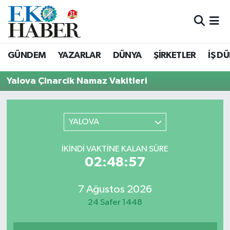
Hava Durumu
GÜNDEM
YAZARLAR
DÜNYA
ŞİRKETLER
İŞ D
Trafik Durumu
Yalova Çinarcik Namaz Vakitleri
Süper Lig Puan Durumu ve Fikstür
Tüm Manşetler
YALOVA
Son Dakika Haberleri
İKINDI VAKTINE KALAN SÜRE
02:48:57
Haber Arşivi
7 Ağustos 2026
24 Safer 1448