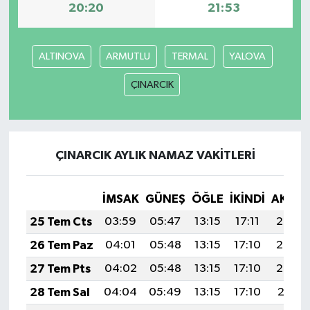
20:20
21:53
ALTINOVA
ARMUTLU
TERMAL
YALOVA
ÇINARCIK
ÇINARCIK AYLIK NAMAZ VAKITLERI
İMSAK
GÜNEŞ
ÖĞLE
İKINDI
AKŞA
25 Tem Cts
03:59
05:47
13:15
17:11
20:34
26 Tem Paz
04:01
05:48
13:15
17:10
20:33
27 Tem Pts
04:02
05:48
13:15
17:10
20:32
28 Tem Sal
04:04
05:49
13:15
17:10
20:31