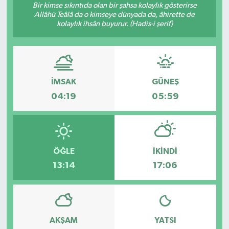
Bir kimse sıkıntıda olan bir şahsa kolaylık gösterirse
Allâhü Teâlâ da o kimseye dünyada da, âhirette de
kolaylık ihsân buyurur. (Hadis-i şerif)
İMSAK
GÜNEŞ
04:19
05:59
ÖĞLE
İKINDI
13:14
17:06
AKŞAM
YATSI