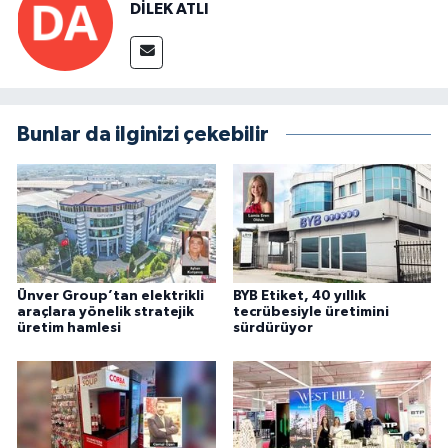
DİLEK ATLI
Bunlar da ilginizi çekebilir
Ünver Group’tan elektrikli
BYB Etiket, 40 yıllık
araçlara yönelik stratejik
tecrübesiyle üretimini
üretim hamlesi
sürdürüyor