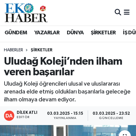
Hava Durumu
GÜNDEM
YAZARLAR
DÜNYA
ŞİRKETLER
İŞ D
Trafik Durumu
HABERLER
ŞIRKETLER
Süper Lig Puan Durumu ve Fikstür
Uludağ Koleji’nden ilham
veren başarılar
Tüm Manşetler
Uludağ Koleji öğrencileri ulusal ve uluslararası
Son Dakika Haberleri
arenada elde etmiş oldukları başarılarla geleceğe
ilham olmaya devam ediyor.
Haber Arşivi
DİLEK ATLI
03.03.2025 - 15:15
03.03.2025 - 23:52
EDITÖR
YAYINLANMA
GÜNCELLEME