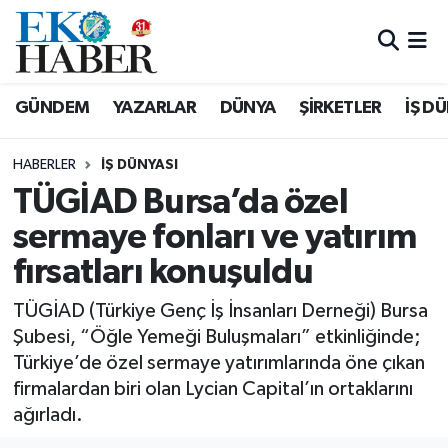
Hava Durumu
GÜNDEM
YAZARLAR
DÜNYA
ŞİRKETLER
İŞ D
Trafik Durumu
HABERLER
İŞ DÜNYASI
Süper Lig Puan Durumu ve Fikstür
TÜGİAD Bursa’da özel
sermaye fonları ve yatırım
Tüm Manşetler
fırsatları konuşuldu
Son Dakika Haberleri
TÜGİAD (Türkiye Genç İş İnsanları Derneği) Bursa
Haber Arşivi
Şubesi, “Öğle Yemeği Buluşmaları” etkinliğinde;
Türkiye’de özel sermaye yatırımlarında öne çıkan
firmalardan biri olan Lycian Capital’ın ortaklarını
ağırladı.