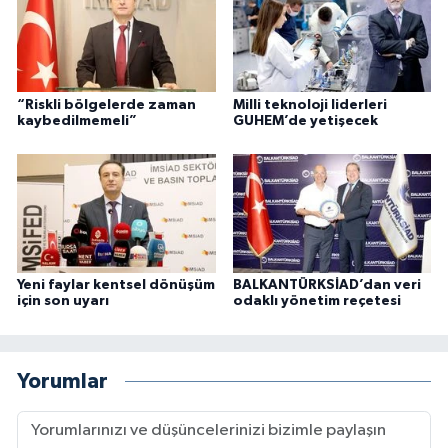
“Riskli bölgelerde zaman
Milli teknoloji liderleri
kaybedilmemeli”
GUHEM’de yetişecek
Yeni faylar kentsel dönüşüm
BALKANTÜRKSİAD’dan veri
için son uyarı
odaklı yönetim reçetesi
Yorumlar