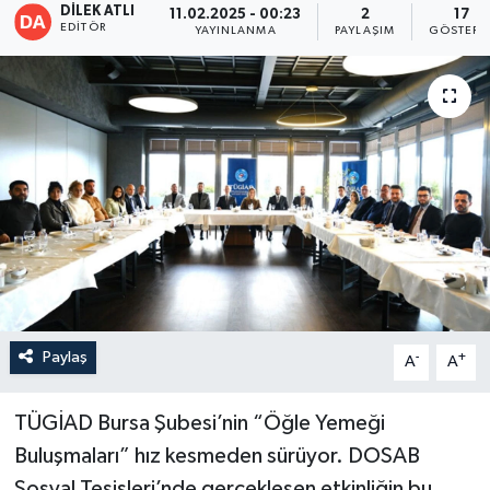
DİLEK ATLI
11.02.2025 - 00:23
2
17
EDITÖR
YAYINLANMA
PAYLAŞIM
GÖSTERI
Paylaş
-
+
A
A
TÜGİAD Bursa Şubesi’nin “Öğle Yemeği
Buluşmaları” hız kesmeden sürüyor. DOSAB
Sosyal Tesisleri’nde gerçekleşen etkinliğin bu