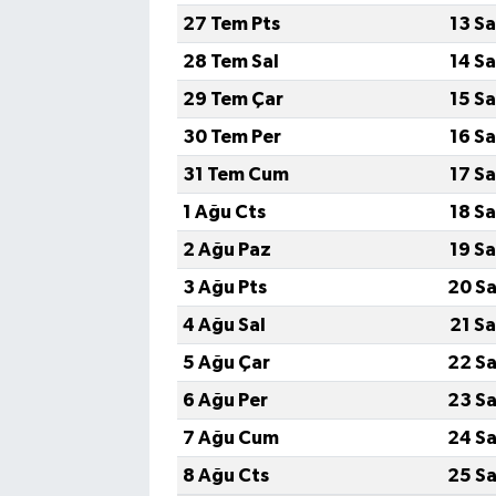
27 Tem Pts
13 S
28 Tem Sal
14 S
29 Tem Çar
15 S
30 Tem Per
16 S
31 Tem Cum
17 S
1 Ağu Cts
18 S
2 Ağu Paz
19 S
3 Ağu Pts
20 Sa
4 Ağu Sal
21 S
5 Ağu Çar
22 Sa
6 Ağu Per
23 Sa
7 Ağu Cum
24 Sa
8 Ağu Cts
25 Sa