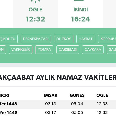
ÖĞLE
İKINDI
12:32
16:24
EŞİKDÜZÜ
DERNEKPAZARI
DÜZKÖY
HAYRAT
KÖPRÜBAŞ
ON
VAKFIKEBİR
YOMRA
ÇARŞIBAŞI
ÇAYKARA
ŞAL
AKÇAABAT AYLIK NAMAZ VAKITLER
İCRİ
İMSAK
GÜNEŞ
ÖĞLE
afer 1448
03:15
05:04
12:33
afer 1448
03:17
05:05
12:33