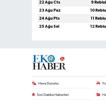
22 Ağu Cts
9 Rebiu
23 Ağu Paz
10 Rebi
24 Ağu Pts
11 Rebi
25 Ağu Sal
12 Rebi
Hava Durumu
Tr
Son Dakika Haberleri
Ha