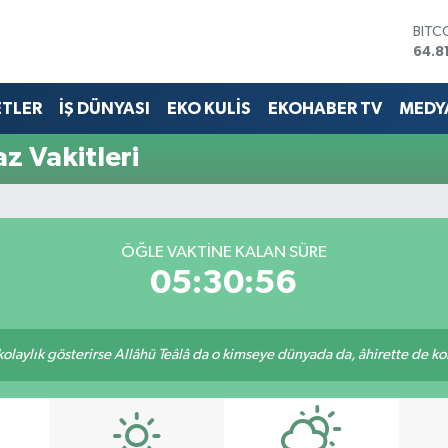
BITC
64.8
DOL
47,7
ETLER
İŞ DÜNYASI
EKO KULİS
EKOHABER TV
MEDYA
EUR
55,2
STER
 Vakitleri
64,4
GRAM
6660
BİST
13.7
ÖĞLE VAKTINE KALAN SÜRE
05:30:55
 kolaylık gösterirse Allâhü Teâlâ da o kimseye dünyada da, âhirette de kola