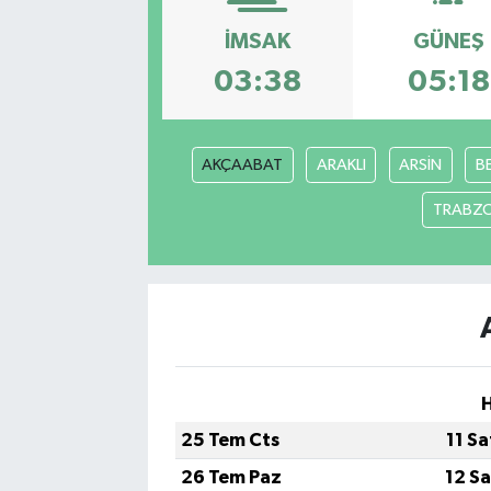
İMSAK
GÜNEŞ
03:38
05:18
AKÇAABAT
ARAKLI
ARSİN
B
TRABZ
H
25 Tem Cts
11 S
26 Tem Paz
12 S