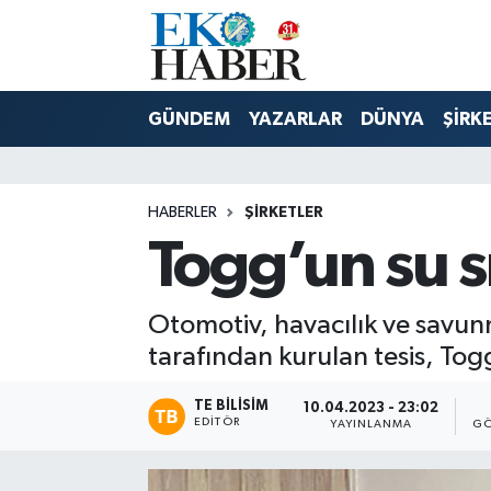
Hava Durumu
GÜNDEM
YAZARLAR
DÜNYA
ŞİRK
Trafik Durumu
Süper Lig Puan Durumu ve Fikstür
HABERLER
ŞIRKETLER
Togg’un su s
Tüm Manşetler
Son Dakika Haberleri
Otomotiv, havacılık ve savunm
tarafından kurulan tesis, Togg
Haber Arşivi
TE BILISIM
10.04.2023 - 23:02
EDITÖR
YAYINLANMA
GÖ