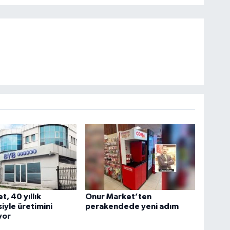
t, 40 yıllık
Onur Market’ten
iyle üretimini
perakendede yeni adım
yor