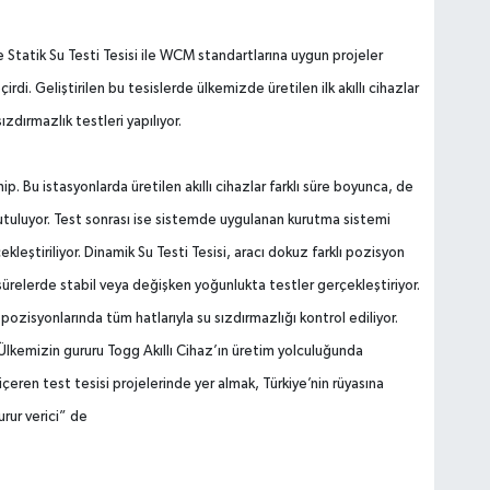
e Statik Su Testi Tesisi ile WCM standartlar
ı
na uygun projeler
irdi. Geli
ş
tirilen bu tesislerde ülkemizde üretilen ilk ak
ı
ll
ı
cihazlar
s
ı
zd
ı
r­mazl
ı
k testleri yap
ı
l
ı
yor.
ip. Bu istasyonlarda üreti­len ak
ı
ll
ı
cihazlar farkl
ı
süre boyunca, de­
utuluyor. Test sonras
ı
ise sis­temde uygulanan kurutma sistemi
çekle
ş
tiriliyor. Dinamik Su Testi Tesisi, arac
ı
dokuz farkl
ı
pozisyon
sürelerde stabil veya de
ğ
i
ş
ken yo­
ğ
unlukta testler gerçekle
ş
tiriyor.
 pozisyonlar
ı
nda tüm hatlar
ı
yla su s
ı
z­d
ı
rmazl
ı
ğ
ı
kontrol ediliyor.
Ülkemizin gururu Togg Ak
ı
ll
ı
Cihaz’
ı
n üre­tim yolculu
ğ
unda
ren test tesisi projelerinde yer almak, Türkiye’nin rüyas
ı
na
rur verici” de