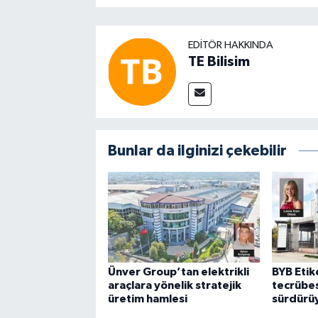
EDITÖR HAKKINDA
TE Bilisim
Bunlar da ilginizi çekebilir
Ünver Group’tan elektrikli
BYB Etike
araçlara yönelik stratejik
tecrübes
üretim hamlesi
sürdürü