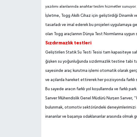
yaz
ı
l
ı
m
ı
alanla­r
ı
nda anahtar teslim hizmetler sunuyor.
İş
letme, Togg Ak
ı
ll
ı
Cihaz için geli
ş
tirdi
ğ
i Dinamik v
tasarlad
ı
ve imal ederek bu projeleri uygulamaya ge­ç
olan Togg araçla­r
ı
n
ı
n Dünya Test Normlar
ı
na uygun 
S
ı
zd
ı
rmazl
ı
k testleri
Geli
ş
tirilen Statik Su Testi Tesisi tam kapasiteye sah
ğ
i
ş
ken su yo
ğ
unlu
ğ
unda s
ı
zd
ı
rmazl
ı
k testine tabi t
saye­sinde araç kurutma i
ş
lemi otomatik ola­rak ger
ve aç
ı
­larda hareket ettirerek her pozisyonda farkl
ı
Bu sa­yede arac
ı
n farkl
ı
yol ko
ş
ullar
ı
nda ve farkl
ı
park
Sanver Mühen­dislik Genel Müdürü Nur
ş
en Sanver, “
bulunmak, otomotiv sektöründeki deneyimlerimizi içe
inananlar ve ba
ş
ar
ı
ya odakla­nanlar aras
ı
nda olmak gu