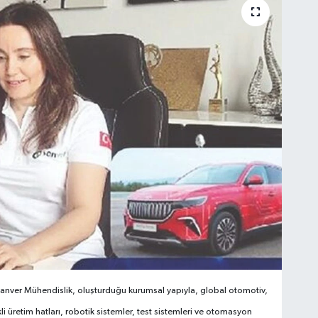
Sanver Mühendislik, olu
ş
turdu
ğ
u ku­rumsal yap
ı
yla, global otomotiv,
i üretim hatlar
ı
, robotik sistemler, test sistemleri ve otomasyon