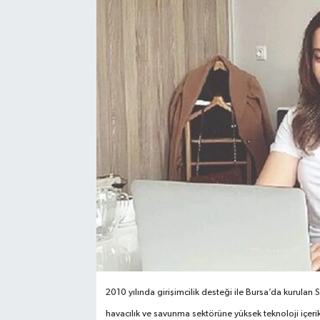
2010 y
ı
l
ı
nda giri
ş
imcilik des­te
ğ
i ile Bursa’da kurulan 
havac
ı
l
ı
k ve savunma sektörüne yüksek teknoloji içerikl