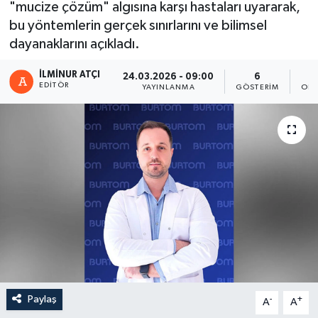
"mucize çözüm" algısına karşı hastaları uyararak,
bu yöntemlerin gerçek sınırlarını ve bilimsel
dayanaklarını açıkladı.
İLMINUR ATÇI
24.03.2026 - 09:00
6
EDITÖR
YAYINLANMA
GÖSTERIM
OKU
Paylaş
-
+
A
A