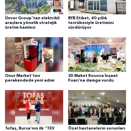
Ünver Group’tan elektrikli
BYB Etiket, 40 yıllık
araçlara yönelik stratejik
tecrübesiyle üretimini
üretim hamlesi
sürdürüyor
Onur Market’ten
3D Maket Kosova İnşaat
perakendede yeni adım
Fuarı’na damga vurdu
Tofaş, Bursa’nın ilk “TEV
Özel hastanelerin sorunları