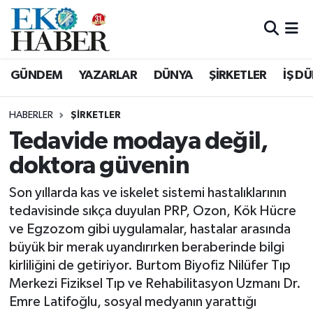
Hava Durumu
GÜNDEM
YAZARLAR
DÜNYA
ŞİRKETLER
İŞ D
Trafik Durumu
HABERLER
ŞIRKETLER
Süper Lig Puan Durumu ve Fikstür
Tedavide modaya değil,
doktora güvenin
Tüm Manşetler
Son yıllarda kas ve iskelet sistemi hastalıklarının
Son Dakika Haberleri
tedavisinde sıkça duyulan PRP, Ozon, Kök Hücre
ve Egzozom gibi uygulamalar, hastalar arasında
Haber Arşivi
büyük bir merak uyandırırken beraberinde bilgi
kirliliğini de getiriyor. Burtom Biyofiz Nilüfer Tıp
Merkezi Fiziksel Tıp ve Rehabilitasyon Uzmanı Dr.
Emre Latifoğlu, sosyal medyanın yarattığı