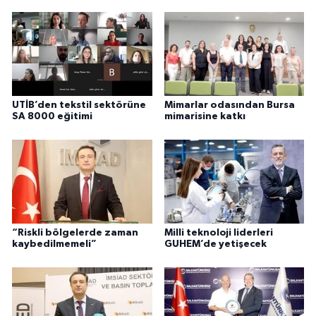
UTİB’den tekstil sektörüne
Mimarlar odasından Bursa
SA 8000 eğitimi
mimarisine katkı
“Riskli bölgelerde zaman
Milli teknoloji liderleri
kaybedilmemeli”
GUHEM’de yetişecek