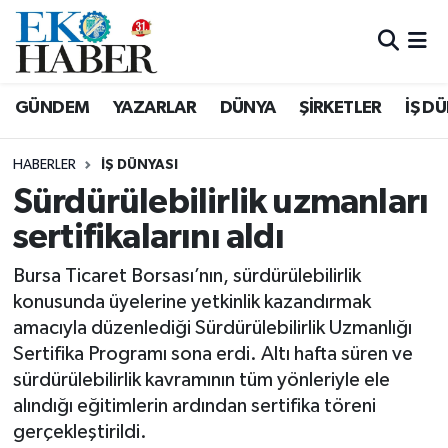
Hava Durumu
GÜNDEM
YAZARLAR
DÜNYA
ŞİRKETLER
İŞ D
Trafik Durumu
HABERLER
İŞ DÜNYASI
Süper Lig Puan Durumu ve Fikstür
Sürdürülebilirlik uzmanları
sertifikalarını aldı
Tüm Manşetler
Bursa Ticaret Borsası’nın, sürdürülebilirlik
Son Dakika Haberleri
konusunda üyelerine yetkinlik kazandırmak
amacıyla düzenlediği Sürdürülebilirlik Uzmanlığı
Haber Arşivi
Sertifika Programı sona erdi. Altı hafta süren ve
sürdürülebilirlik kavramının tüm yönleriyle ele
alındığı eğitimlerin ardından sertifika töreni
gerçekleştirildi.