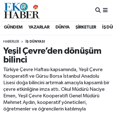
Hava Durumu
GÜNDEM
YAZARLAR
DÜNYA
ŞİRKETLER
İŞ D
Trafik Durumu
HABERLER
İŞ DÜNYASI
Süper Lig Puan Durumu ve Fikstür
Yeşil Çevre’den dönüşüm
bilinci
Tüm Manşetler
Türkiye Çevre Haftası kapsamında, Yeşil Çevre
Son Dakika Haberleri
Kooperatifi ve Gürsu Borsa İstanbul Anadolu
Lisesi doğa bilincini artırmak amacıyla kapsamlı bir
Haber Arşivi
çevre etkinliğine imza attı. Okul Müdürü Naciye
Emen, Yeşil Çevre Kooperatifi Genel Müdürü
Mehmet Aydın, kooperatif yöneticileri,
öğretmenler ve öğrencilerin katılımıyla