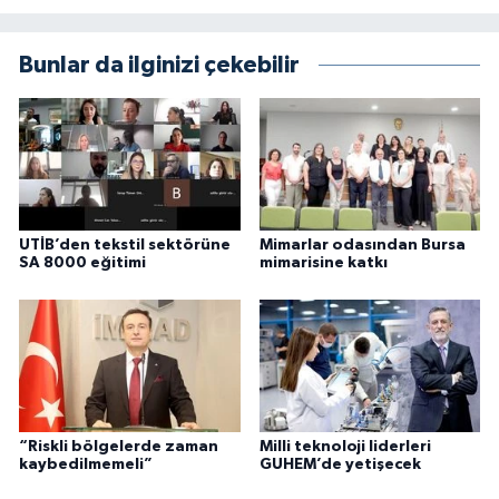
Bunlar da ilginizi çekebilir
UTİB’den tekstil sektörüne
Mimarlar odasından Bursa
SA 8000 eğitimi
mimarisine katkı
“Riskli bölgelerde zaman
Milli teknoloji liderleri
kaybedilmemeli”
GUHEM’de yetişecek