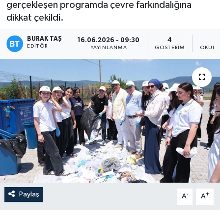
gerçekleşen programda çevre farkındalığına
dikkat çekildi.
BURAK TAŞ
16.06.2026 - 09:30
4
EDITÖR
YAYINLANMA
GÖSTERIM
OKUNM
Paylaş
-
+
A
A