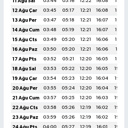
11 Ağu Sal
03:44
05:16
12:22
16:08
19:17
12 Ağu Çar
03:45
05:17
12:21
16:08
19:16
13 Ağu Per
03:47
05:18
12:21
16:07
19:15
14 Ağu Cum
03:48
05:19
12:21
16:07
19:13
15 Ağu Cts
03:49
05:20
12:21
16:06
19:12
16 Ağu Paz
03:50
05:20
12:21
16:06
19:11
17 Ağu Pts
03:52
05:21
12:20
16:05
19:10
18 Ağu Sal
03:53
05:22
12:20
16:05
19:08
19 Ağu Çar
03:54
05:23
12:20
16:04
19:07
20 Ağu Per
03:55
05:24
12:20
16:04
19:06
21 Ağu Cum
03:57
05:25
12:20
16:03
19:04
22 Ağu Cts
03:58
05:26
12:19
16:02
19:03
23 Ağu Paz
03:59
05:26
12:19
16:02
19:02
24 Ağu Pts
04:00
05:27
12:19
16:01
19:00