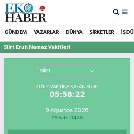
Hava Durumu
GÜNDEM
YAZARLAR
DÜNYA
ŞİRKETLER
İŞ D
Trafik Durumu
Siirt Eruh Namaz Vakitleri
Süper Lig Puan Durumu ve Fikstür
Tüm Manşetler
SİİRT
Son Dakika Haberleri
ÖĞLE VAKTINE KALAN SÜRE
05:58:22
Haber Arşivi
9 Ağustos 2026
26 Safer 1448