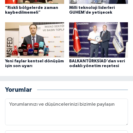
“Riskli bölgelerde zaman
Milli teknoloji liderleri
kaybedilmemeli”
GUHEM’de yetişecek
Yeni faylar kentsel dönüşüm
BALKANTÜRKSİAD’dan veri
için son uyarı
odaklı yönetim reçetesi
Yorumlar