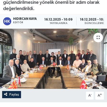
güçlendirilmesine yönelik önemli bir adım olarak
değerlendirildi.
HIDIRCAN KAYA
16.12.2025 - 10:09
16.12.2025 - 10:0
EDITÖR
YAYINLANMA
GÜNCELLEME
Paylaş
-
+
A
A