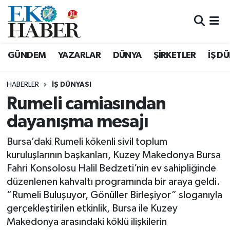
Hava Durumu
GÜNDEM
YAZARLAR
DÜNYA
ŞİRKETLER
İŞ D
Trafik Durumu
HABERLER
İŞ DÜNYASI
Süper Lig Puan Durumu ve Fikstür
Rumeli camiasından
dayanışma mesajı
Tüm Manşetler
Bursa’daki Rumeli kökenli sivil toplum
Son Dakika Haberleri
kuruluşlarının başkanları, Kuzey Makedonya Bursa
Fahri Konsolosu Halil Bedzeti’nin ev sahipliğinde
Haber Arşivi
düzenlenen kahvaltı programında bir araya geldi.
“Rumeli Buluşuyor, Gönüller Birleşiyor” sloganıyla
gerçekleştirilen etkinlik, Bursa ile Kuzey
Makedonya arasındaki köklü ilişkilerin