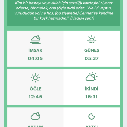
Kim bir hastayı veya Allah için sevdiği kardeşini ziyaret
ederse, bir melek, ona şöyle nidâ eder: "Ne iyi yaptın,
yürüdüğün yol ne hoş, (bu ziyaretle) Cennet'te kendine
bir köşk hazırladın!" (Hadis-i şerif)
İMSAK
GÜNEŞ
04:05
05:37
ÖĞLE
İKINDI
12:45
16:31