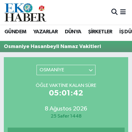
Hava Durumu
GÜNDEM
YAZARLAR
DÜNYA
ŞİRKETLER
İŞ D
Trafik Durumu
Osmaniye Hasanbeyli Namaz Vakitleri
Süper Lig Puan Durumu ve Fikstür
Tüm Manşetler
OSMANİYE
Son Dakika Haberleri
ÖĞLE VAKTINE KALAN SÜRE
05:01:42
Haber Arşivi
8 Ağustos 2026
25 Safer 1448