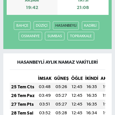
AKŞAM
YATSI
19:42
21:08
BAHÇE
DÜZİÇİ
HASANBEYLİ
KADİRLİ
OSMANİYE
SUMBAS
TOPRAKKALE
HASANBEYLİ AYLIK NAMAZ VAKITLERI
İMSAK
GÜNEŞ
ÖĞLE
İKINDI
AKŞA
25 Tem Cts
03:48
05:26
12:45
16:35
19:55
26 Tem Paz
03:49
05:27
12:45
16:35
19:54
27 Tem Pts
03:51
05:27
12:45
16:35
19:53
28 Tem Sal
03:52
05:28
12:45
16:34
19:53