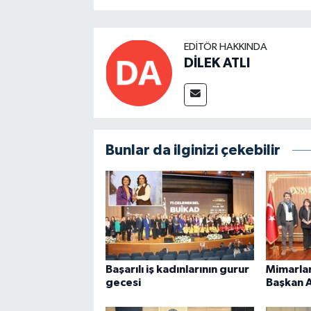
EDITÖR HAKKINDA
DİLEK ATLI
Bunlar da ilginizi çekebilir
Başarılı iş kadınlarının gurur
Mimarla
gecesi
Başkan A