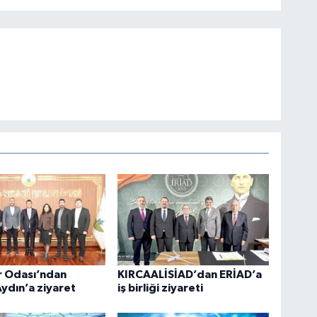
r Odası’ndan
KIRCAALİSİAD’dan ERİAD’a
ydın’a ziyaret
iş birliği ziyareti