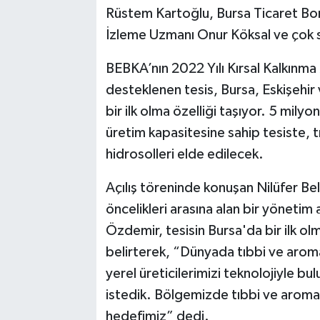
Rüstem Kartoğlu, Bursa Ticaret Bor
İzleme Uzmanı Onur Köksal ve çok sa
BEBKA’nın 2022 Yılı Kırsal Kalkınm
desteklenen tesis, Bursa, Eskişehir 
bir ilk olma özelliği taşıyor. 5 milyo
üretim kapasitesine sahip tesiste, tı
hidrosolleri elde edilecek.
Açılış töreninde konuşan Nilüfer Be
öncelikleri arasına alan bir yönetim 
Özdemir, tesisin Bursa'da bir ilk ol
belirterek, “Dünyada tıbbi ve aromati
yerel üreticilerimizi teknolojiyle b
istedik. Bölgemizde tıbbi ve aromatik
hedefimiz” dedi.