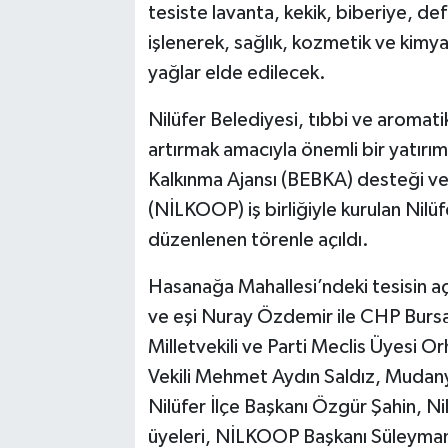
tesiste lavanta, kekik, biberiye, def
işlenerek, sağlık, kozmetik ve kimya
yağlar elde edilecek.
Nilüfer Belediyesi, tıbbi ve aromati
artırmak amacıyla önemli bir yatırımı
Kalkınma Ajansı (BEBKA) desteği ve
(NİLKOOP) iş birliğiyle kurulan Nilüf
düzenlenen törenle açıldı.
Hasanağa Mahallesi’ndeki tesisin aç
ve eşi Nuray Özdemir ile CHP Bursa 
Milletvekili ve Parti Meclis Üyesi 
Vekili Mehmet Aydın Saldız, Mudan
Nilüfer İlçe Başkanı Özgür Şahin, Ni
üyeleri, NİLKOOP Başkanı Süleyman