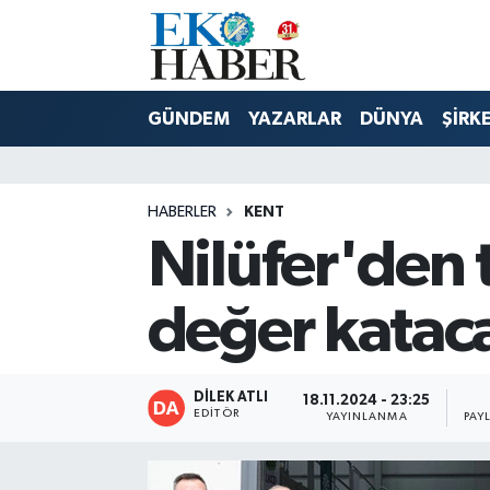
Hava Durumu
GÜNDEM
YAZARLAR
DÜNYA
ŞİRK
Trafik Durumu
Süper Lig Puan Durumu ve Fikstür
HABERLER
KENT
Nilüfer'den 
Tüm Manşetler
Son Dakika Haberleri
değer kataca
Haber Arşivi
DİLEK ATLI
18.11.2024 - 23:25
EDITÖR
YAYINLANMA
PAY