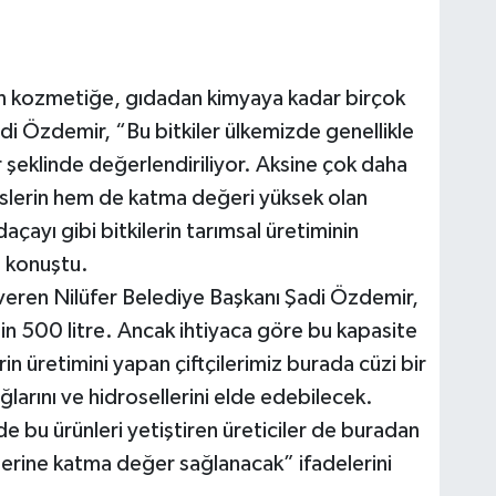
tan kozmetiğe, gıdadan kimyaya kadar birçok
di Özdemir, “Bu bitkiler ülkemizde genellikle
 şeklinde değerlendiriliyor. Aksine çok daha
islerin hem de katma değeri yüksek olan
açayı gibi bitkilerin tarımsal üretiminin
 konuştu.
i veren Nilüfer Belediye Başkanı Şadi Özdemir,
 bin 500 litre. Ancak ihtiyaca göre bu kapasite
erin üretimini yapan çiftçilerimiz burada cüzi bir
ağlarını ve hidrosellerini elde edebilecek.
erde bu ürünleri yetiştiren üreticiler de buradan
lerine katma değer sağlanacak” ifadelerini