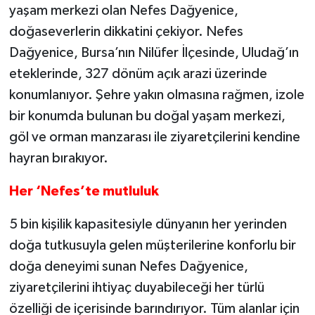
yaşam merkezi olan Nefes Dağyenice,
doğaseverlerin dik­katini çekiyor. Nefes
Dağyenice, Bursa’nın Nilüfer İlçesinde, Uludağ’ın
eteklerinde, 327 dönüm açık arazi üzerinde
konumlanı­yor. Şehre yakın olmasına rağmen, izole
bir konumda bulunan bu doğal yaşam merkezi,
göl ve orman manzarası ile ziya­retçilerini kendine
hayran bırakıyor.
Her ‘Nefes’te mutluluk
5 bin kişilik kapasitesiyle dünyanın her yerinden
doğa tutkusuyla gelen müşterile­rine konforlu bir
doğa deneyimi sunan Nefes Dağyenice,
ziyaretçilerini ihtiyaç du­yabileceği her türlü
özelliği de içerisinde barındırıyor. Tüm alanlar için