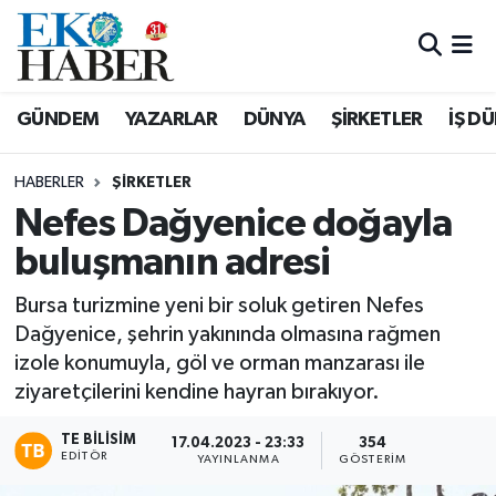
Hava Durumu
GÜNDEM
YAZARLAR
DÜNYA
ŞİRKETLER
İŞ D
Trafik Durumu
HABERLER
ŞIRKETLER
Süper Lig Puan Durumu ve Fikstür
Nefes Dağyenice doğayla
buluşmanın adresi
Tüm Manşetler
Bursa turizmine yeni bir soluk getiren Nefes
Son Dakika Haberleri
Dağyenice, şehrin yakınında olmasına rağmen
izole konumuyla, göl ve orman manzarası ile
Haber Arşivi
ziyaretçilerini kendine hayran bırakıyor.
TE BILISIM
17.04.2023 - 23:33
354
EDITÖR
YAYINLANMA
GÖSTERIM