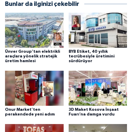
Bunlar da ilginizi çekebilir
Ünver Group’tan elektrikli
BYB Etiket, 40 yıllık
araçlara yönelik stratejik
tecrübesiyle üretimini
üretim hamlesi
sürdürüyor
Onur Market’ten
3D Maket Kosova İnşaat
perakendede yeni adım
Fuarı’na damga vurdu