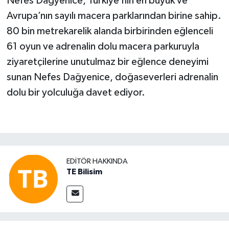
Nefes Dağyenice, Türkiye’nin en büyük ve
Avrupa’nın sayılı macera parklarından birine sahip.
80 bin metrekarelik alanda birbirinden eğlenceli
61 oyun ve adrena­lin dolu macera parkuruyla
ziyaretçile­rine unutulmaz bir eğlence deneyimi
sunan Nefes Dağyenice, doğaseverleri ad­renalin
dolu bir yolculuğa davet ediyor.
EDITÖR HAKKINDA
TE Bilisim