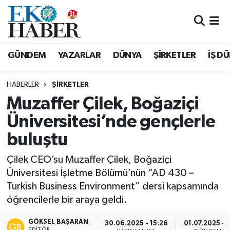
Hava Durumu
GÜNDEM
YAZARLAR
DÜNYA
ŞİRKETLER
İŞ D
Trafik Durumu
HABERLER
ŞIRKETLER
Süper Lig Puan Durumu ve Fikstür
Muzaffer Çilek, Boğaziçi
Üniversitesi’nde gençlerle
Tüm Manşetler
buluştu
Son Dakika Haberleri
Çilek CEO’su Muzaffer Çilek, Boğaziçi
Haber Arşivi
Üniversitesi İşletme Bölümü’nün “AD 430 –
Turkish Business Environment” dersi kapsamında
öğrencilerle bir araya geldi.
GÖKSEL BAŞARAN
30.06.2025 - 15:26
01.07.2025 - 
EDITÖR