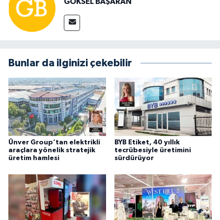
GÖKSEL BAŞARAN
Bunlar da ilginizi çekebilir
Ünver Group’tan elektrikli
BYB Etiket, 40 yıllık
araçlara yönelik stratejik
tecrübesiyle üretimini
üretim hamlesi
sürdürüyor