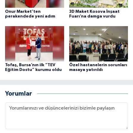
Onur Market’ten
3D Maket Kosova İnşaat
perakendede yeni adım
Fuarı’na damga vurdu
Tofaş, Bursa’nın ilk “TEV
Özel hastanelerin sorunları
Eğitim Dostu” kurumu oldu
masaya yatırıldı
Yorumlar