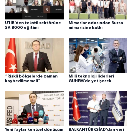
UTİB’den tekstil sektörüne
Mimarlar odasından Bursa
SA 8000 eğitimi
mimarisine katkı
“Riskli bölgelerde zaman
Milli teknoloji liderleri
kaybedilmemeli”
GUHEM’de yetişecek
Yeni faylar kentsel dönüşüm
BALKANTÜRKSİAD’dan veri