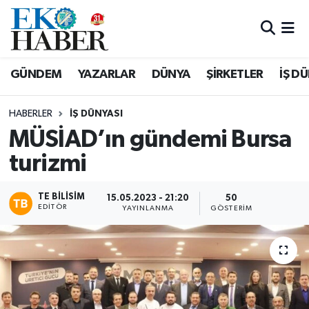
Hava Durumu
GÜNDEM
YAZARLAR
DÜNYA
ŞİRKETLER
İŞ D
Trafik Durumu
HABERLER
İŞ DÜNYASI
Süper Lig Puan Durumu ve Fikstür
MÜSİAD’ın gündemi Bursa
turizmi
Tüm Manşetler
Son Dakika Haberleri
TE BILISIM
15.05.2023 - 21:20
50
EDITÖR
YAYINLANMA
GÖSTERIM
Haber Arşivi