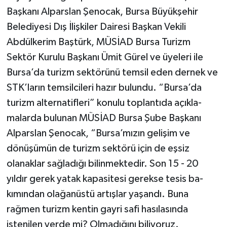
Başkanı Alparslan Şeno­cak, Bursa Büyükşehir
Belediyesi Dış İlişkiler Dairesi Başkan Vekili
Abdülke­rim Baştürk, MÜSİAD Bursa Turizm
Sektör Kurulu Başkanı Ümit Gürel ve üyeleri ile
Bursa’da turizm sektörünü temsil eden dernek ve
STK’ların temsil­cileri hazır bulundu. “Bursa’da
turizm alternatifleri” konulu toplantıda açıkla­
malarda bulunan MÜSİAD Bursa Şube Başkanı
Alparslan Şenocak, “Bursa’mı­zın gelişim ve
dönüşümün de turizm sektörü için de eşsiz
olanaklar sağla­dığı bilinmektedir. Son 15 - 20
yıldır gerek yatak kapasitesi gerekse tesis ba­
kımından olağanüstü artışlar yaşandı. Buna
rağmen turizm kentin gayri safi hasılasında
istenilen yerde mi? Olma­dığını biliyoruz.