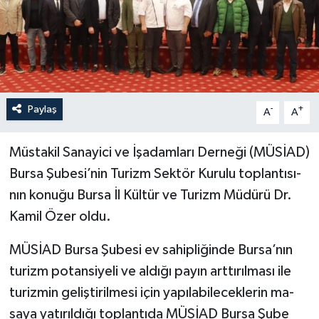
Paylaş
-
+
A
A
Müstakil Sanayici ve İşadamları Derneği (MÜSİAD)
Bursa Şube­si’nin Turizm Sektör Kurulu toplantısı­
nın konuğu Bursa İl Kültür ve Turizm Müdürü Dr.
Kamil Özer oldu.
MÜSİAD Bursa Şubesi ev sahipli­ğinde Bursa’nın
turizm potansiyeli ve aldığı payın arttırılması ile
turizmin ge­liştirilmesi için yapılabileceklerin ma­
saya yatırıldığı toplantıda MÜSİAD Bursa Şube