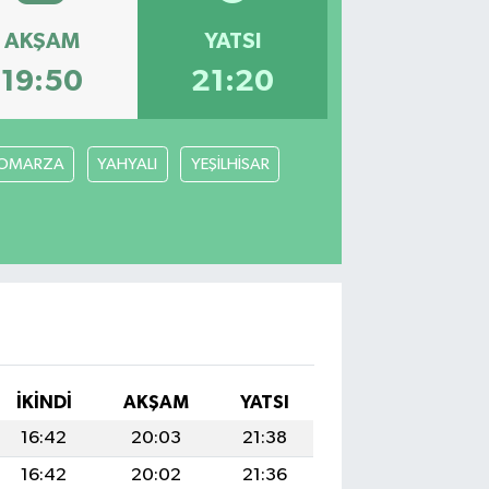
AKŞAM
YATSI
19:50
21:20
OMARZA
YAHYALI
YEŞİLHİSAR
İKINDI
AKŞAM
YATSI
16:42
20:03
21:38
16:42
20:02
21:36