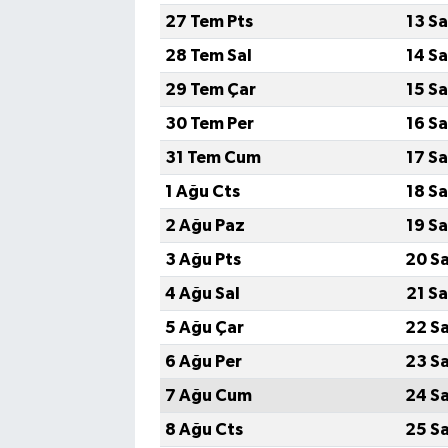
27 Tem Pts
13 S
28 Tem Sal
14 S
29 Tem Çar
15 S
30 Tem Per
16 S
31 Tem Cum
17 S
1 Ağu Cts
18 S
2 Ağu Paz
19 S
3 Ağu Pts
20 S
4 Ağu Sal
21 S
5 Ağu Çar
22 S
6 Ağu Per
23 S
7 Ağu Cum
24 S
8 Ağu Cts
25 S