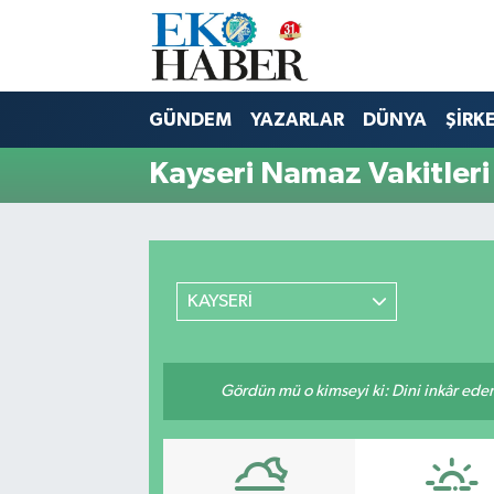
Hava Durumu
GÜNDEM
YAZARLAR
DÜNYA
ŞİRK
Trafik Durumu
Kayseri Namaz Vakitleri
Süper Lig Puan Durumu ve Fikstür
Tüm Manşetler
KAYSERİ
Son Dakika Haberleri
Haber Arşivi
Gördün mü o kimseyi ki: Dini inkâr eder.