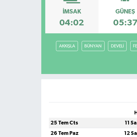
İMSAK
GÜNEŞ
04:02
05:3
AKKIŞLA
BÜNYAN
DEVELİ
F
25 Tem Cts
11 S
26 Tem Paz
12 S