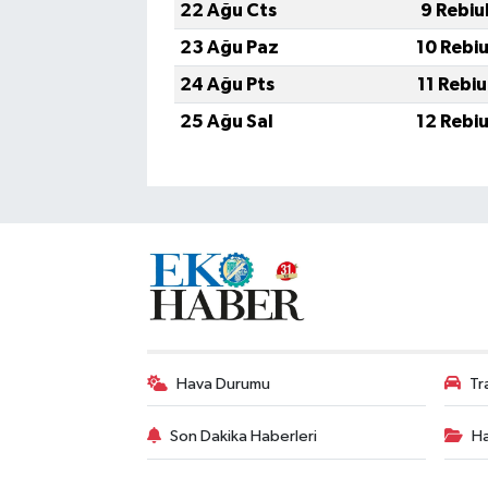
22 Ağu Cts
9 Rebiu
23 Ağu Paz
10 Rebi
24 Ağu Pts
11 Rebi
25 Ağu Sal
12 Rebi
Hava Durumu
Tr
Son Dakika Haberleri
Ha