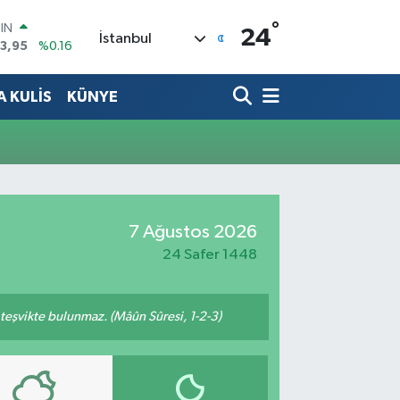
°
OIN
24
İstanbul
3,95
%0.16
R
704
%0
 KULİS
KÜNYE
406
%-0.08
İN
43
%0
 ALTIN
.87
%0.12
00
9
%70
7 Ağustos 2026
24 Safer 1448
n teşvikte bulunmaz. (Mâûn Sûresi, 1-2-3)