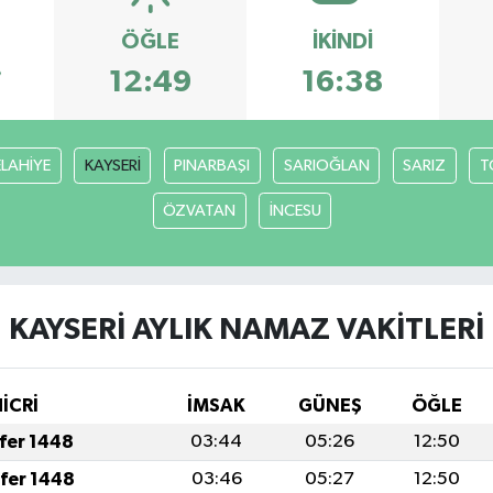
ÖĞLE
İKINDI
7
12:49
16:38
ELAHİYE
KAYSERİ
PINARBAŞI
SARIOĞLAN
SARIZ
T
ÖZVATAN
İNCESU
KAYSERİ AYLIK NAMAZ VAKITLERI
HİCRİ
İMSAK
GÜNEŞ
ÖĞLE
afer 1448
03:44
05:26
12:50
afer 1448
03:46
05:27
12:50