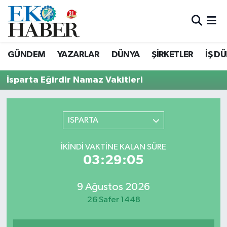
Hava Durumu
GÜNDEM
YAZARLAR
DÜNYA
ŞİRKETLER
İŞ D
Trafik Durumu
İsparta Eğirdir Namaz Vakitleri
Süper Lig Puan Durumu ve Fikstür
Tüm Manşetler
ISPARTA
Son Dakika Haberleri
İKINDI VAKTINE KALAN SÜRE
03:29:05
Haber Arşivi
9 Ağustos 2026
26 Safer 1448