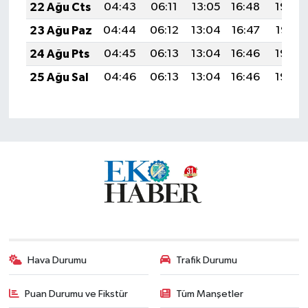
22 Ağu Cts
04:43
06:11
13:05
16:48
19:49
23 Ağu Paz
04:44
06:12
13:04
16:47
19:47
24 Ağu Pts
04:45
06:13
13:04
16:46
19:46
25 Ağu Sal
04:46
06:13
13:04
16:46
19:44
Hava Durumu
Trafik Durumu
Puan Durumu ve Fikstür
Tüm Manşetler