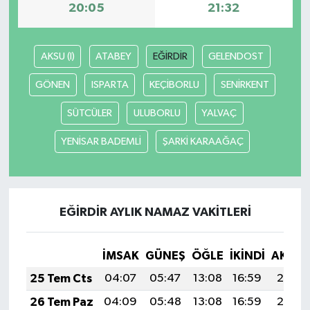
20:05
21:32
AKSU (I)
ATABEY
EĞİRDİR
GELENDOST
GÖNEN
ISPARTA
KEÇİBORLU
SENİRKENT
SÜTCÜLER
ULUBORLU
YALVAÇ
YENİSAR BADEMLİ
ŞARKİ KARAAĞAÇ
EĞİRDİR AYLIK NAMAZ VAKITLERI
İMSAK
GÜNEŞ
ÖĞLE
İKINDI
AKŞA
25 Tem Cts
04:07
05:47
13:08
16:59
20:19
26 Tem Paz
04:09
05:48
13:08
16:59
20:19