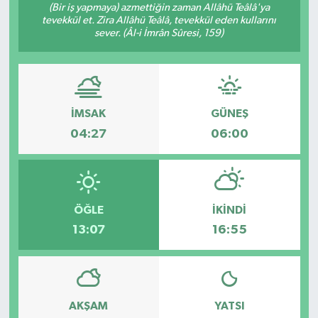
(Bir iş yapmaya) azmettiğin zaman Allâhü Teâlâ'ya
tevekkül et. Zira Allâhü Teâlâ, tevekkül eden kullarını
sever. (Âl-i İmrân Sûresi, 159)
İMSAK
GÜNEŞ
04:27
06:00
ÖĞLE
İKINDI
13:07
16:55
AKŞAM
YATSI