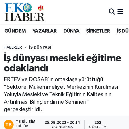
Hava Durumu
GÜNDEM
YAZARLAR
DÜNYA
ŞİRKETLER
İŞ D
Trafik Durumu
HABERLER
İŞ DÜNYASI
Süper Lig Puan Durumu ve Fikstür
İş dünyası mesleki eğitime
odaklandı
Tüm Manşetler
ERTEV ve DOSAB’ın ortaklaşa yürüttüğü
Son Dakika Haberleri
“Sektörel Mükemmeliyet Merkezinin Kurulması
Yoluyla Mesleki ve Teknik Eğitimin Kalitesinin
Haber Arşivi
Artırılması Bilinçlendirme Semineri”
gerçekleştirildi.
TE BILISIM
25.09.2023 - 20:14
252
EDITÖR
YAYINLANMA
GÖSTERIM