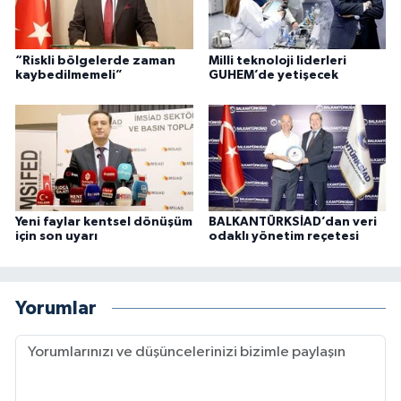
“Riskli bölgelerde zaman
Milli teknoloji liderleri
kaybedilmemeli”
GUHEM’de yetişecek
Yeni faylar kentsel dönüşüm
BALKANTÜRKSİAD’dan veri
için son uyarı
odaklı yönetim reçetesi
Yorumlar