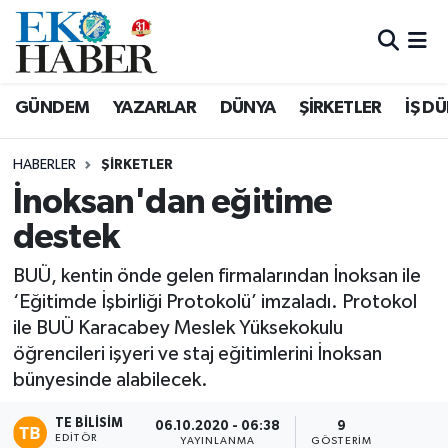
Hava Durumu
GÜNDEM
YAZARLAR
DÜNYA
ŞİRKETLER
İŞ D
Trafik Durumu
HABERLER
ŞIRKETLER
Süper Lig Puan Durumu ve Fikstür
İnoksan'dan eğitime
destek
Tüm Manşetler
BUÜ, kentin önde gelen firmalarından İnoksan ile
Son Dakika Haberleri
‘Eğitimde İşbirliği Protokolü’ imzaladı. Protokol
ile BUÜ Karacabey Meslek Yüksekokulu
Haber Arşivi
öğrencileri işyeri ve staj eğitimlerini İnoksan
bünyesinde alabilecek.
TE BILISIM
06.10.2020 - 06:38
9
EDITÖR
YAYINLANMA
GÖSTERIM