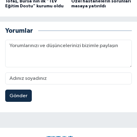
Tofaş, Bursa’nın ilk “TEV
Özel hastanelerin sorunları
Eğitim Dostu” kurumu oldu
masaya yatırıldı
Yorumlar
Gönder