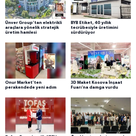
Ünver Group’tan elektrikli
BYB Etiket, 40 yıllık
araçlara yönelik stratejik
tecrübesiyle üretimini
üretim hamlesi
sürdürüyor
Onur Market’ten
3D Maket Kosova İnşaat
perakendede yeni adım
Fuarı’na damga vurdu