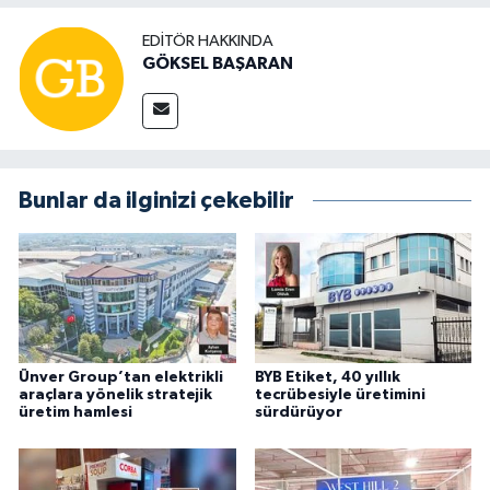
EDITÖR HAKKINDA
GÖKSEL BAŞARAN
Bunlar da ilginizi çekebilir
Ünver Group’tan elektrikli
BYB Etiket, 40 yıllık
araçlara yönelik stratejik
tecrübesiyle üretimini
üretim hamlesi
sürdürüyor