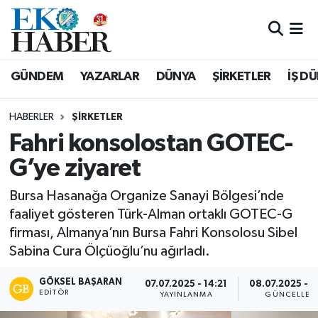
Hava Durumu
GÜNDEM
YAZARLAR
DÜNYA
ŞİRKETLER
İŞ D
Trafik Durumu
HABERLER
ŞIRKETLER
Süper Lig Puan Durumu ve Fikstür
Fahri konsolostan GOTEC-
G’ye ziyaret
Tüm Manşetler
Bursa Hasanağa Organize Sanayi Bölgesi’nde
Son Dakika Haberleri
faaliyet gösteren Türk-Alman ortaklı GOTEC-G
firması, Almanya’nın Bursa Fahri Konsolosu Sibel
Haber Arşivi
Sabina Cura Ölçüoğlu’nu ağırladı.
GÖKSEL BAŞARAN
07.07.2025 - 14:21
08.07.2025 - 
EDITÖR
YAYINLANMA
GÜNCELLEM