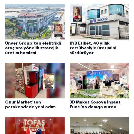
Ünver Group’tan elektrikli
BYB Etiket, 40 yıllık
araçlara yönelik stratejik
tecrübesiyle üretimini
üretim hamlesi
sürdürüyor
Onur Market’ten
3D Maket Kosova İnşaat
perakendede yeni adım
Fuarı’na damga vurdu