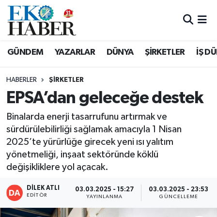
Hava Durumu
GÜNDEM
YAZARLAR
DÜNYA
ŞİRKETLER
İŞ D
Trafik Durumu
HABERLER
ŞIRKETLER
Süper Lig Puan Durumu ve Fikstür
EPSA’dan geleceğe destek
Tüm Manşetler
Binalarda enerji tasarrufunu artırmak ve
sürdürülebilirliği sağlamak amacıyla 1 Nisan
Son Dakika Haberleri
2025’te yürürlüğe girecek yeni ısı yalıtım
yönetmeliği, inşaat sektöründe köklü
Haber Arşivi
değişikliklere yol açacak.
DİLEK ATLI
03.03.2025 - 15:27
03.03.2025 - 23:53
EDITÖR
YAYINLANMA
GÜNCELLEME