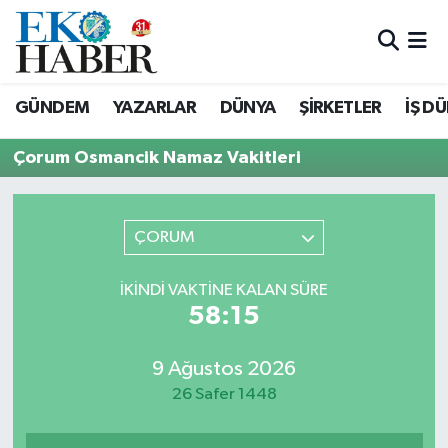
Hava Durumu
GÜNDEM
YAZARLAR
DÜNYA
ŞİRKETLER
İŞ D
Trafik Durumu
Çorum Osmancik Namaz Vakitleri
Süper Lig Puan Durumu ve Fikstür
Tüm Manşetler
ÇORUM
Son Dakika Haberleri
İKINDI VAKTINE KALAN SÜRE
58:15
Haber Arşivi
9 Ağustos 2026
26 Safer 1448