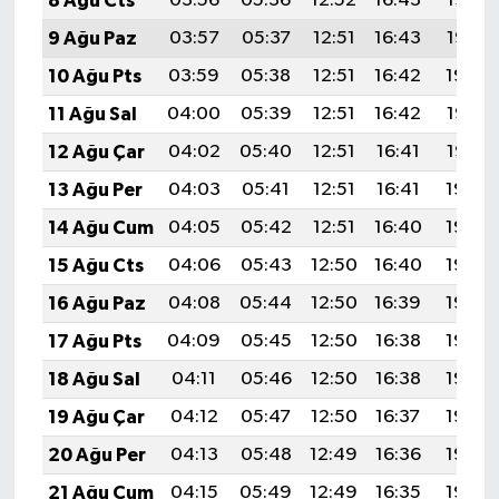
8 Ağu Cts
03:56
05:36
12:52
16:43
19:57
9 Ağu Paz
03:57
05:37
12:51
16:43
19:55
10 Ağu Pts
03:59
05:38
12:51
16:42
19:54
11 Ağu Sal
04:00
05:39
12:51
16:42
19:53
12 Ağu Çar
04:02
05:40
12:51
16:41
19:52
13 Ağu Per
04:03
05:41
12:51
16:41
19:50
14 Ağu Cum
04:05
05:42
12:51
16:40
19:49
15 Ağu Cts
04:06
05:43
12:50
16:40
19:48
16 Ağu Paz
04:08
05:44
12:50
16:39
19:46
17 Ağu Pts
04:09
05:45
12:50
16:38
19:45
18 Ağu Sal
04:11
05:46
12:50
16:38
19:43
19 Ağu Çar
04:12
05:47
12:50
16:37
19:42
20 Ağu Per
04:13
05:48
12:49
16:36
19:40
21 Ağu Cum
04:15
05:49
12:49
16:35
19:39