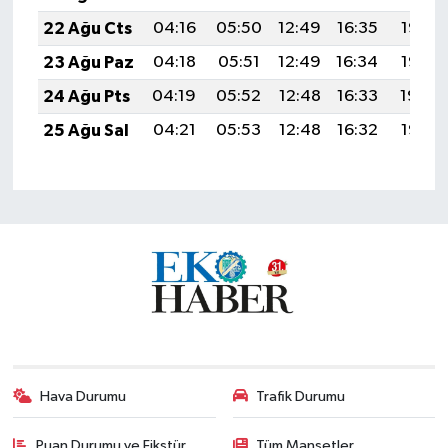
22 Ağu Cts
04:16
05:50
12:49
16:35
19:37
23 Ağu Paz
04:18
05:51
12:49
16:34
19:36
24 Ağu Pts
04:19
05:52
12:48
16:33
19:34
25 Ağu Sal
04:21
05:53
12:48
16:32
19:33
Hava Durumu
Trafik Durumu
Puan Durumu ve Fikstür
Tüm Manşetler