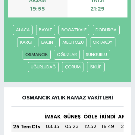
AKŞAM
YATSI
19:55
21:29
ALACA
BAYAT
BOĞAZKALE
DODURGA
KARGI
LAÇİN
MECİTÖZÜ
ORTAKÖY
OSMANCIK
OĞUZLAR
SUNGURLU
UĞURLUDAĞ
ÇORUM
İSKİLİP
OSMANCIK AYLIK NAMAZ VAKITLERI
İMSAK
GÜNEŞ
ÖĞLE
İKINDI
AKŞA
25 Tem Cts
03:35
05:23
12:52
16:49
20:12