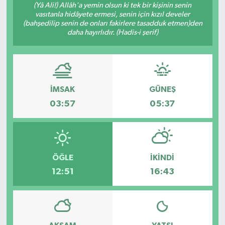
(Yâ Ali!) Allâh'a yemin olsun ki tek bir kişinin senin
vasıtanla hidâyete ermesi, senin için kızıl develer
(bahşedilip senin de onları fakirlere tasadduk etmen)den
daha hayırlıdır. (Hadis-i şerif)
İMSAK
GÜNEŞ
03:57
05:37
ÖĞLE
İKINDI
12:51
16:43