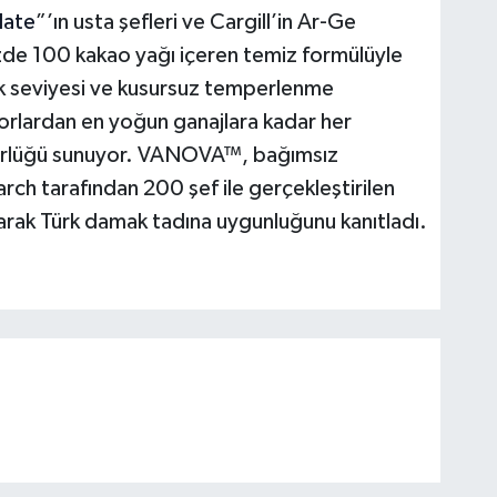
late
”’ın usta şefleri ve Cargill’in Ar-Ge
Yüzde 100 kakao yağı içeren temiz formülüyle
k seviyesi ve kusursuz temperlenme
korlardan en yoğun ganajlara kadar her
gürlüğü sunuyor. VANOVA™, bağımsız
ch tarafından 200 şef ile gerçekleştirilen
arak Türk damak tadına uygunluğunu kanıtladı.