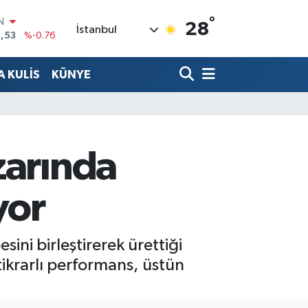
,53
%-0.76
°
28
R
İstanbul
69
%0.17
65
%0.01
 KULİS
KÜNYE
N
7
%0.02
ALTIN
1
%1.44
0
%64
zarında
yor
ini birleştirerek ürettiği
ikrarlı performans, üstün