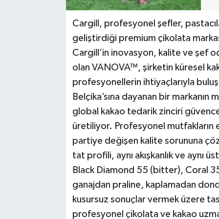
Cargill, profesyonel şefler, pastacı
geliştirdiği premium çikolata mark
Cargill’in inovasyon, kalite ve şef o
olan VANOVA™, şirketin küresel kaka
profesyonellerin ihtiyaçlarıyla bul
Belçika’sına dayanan bir markanın 
global kakao tedarik zinciri güvence
üretiliyor. Profesyonel mutfakların 
partiye değişen kalite sorununa ç
tat profili, aynı akışkanlık ve aynı 
Black Diamond 55 (bitter), Coral 35 
ganajdan praline, kaplamadan dond
kusursuz sonuçlar vermek üzere tas
profesyonel çikolata ve kakao uzman