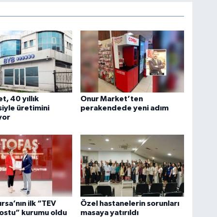
t, 40 yıllık
Onur Market’ten
iyle üretimini
perakendede yeni adım
yor
ursa’nın ilk “TEV
Özel hastanelerin sorunları
ostu” kurumu oldu
masaya yatırıldı