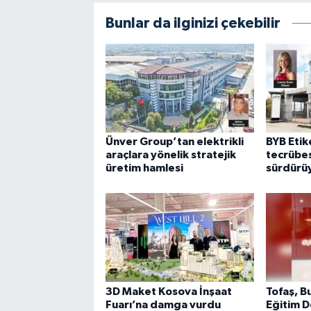
Bunlar da ilginizi çekebilir
Ünver Group’tan elektrikli
BYB Etike
araçlara yönelik stratejik
tecrübes
üretim hamlesi
sürdürü
3D Maket Kosova İnşaat
Tofaş, B
Fuarı’na damga vurdu
Eğitim D