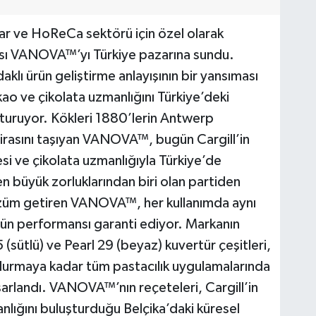
lar ve HoReCa sektörü için özel olarak
ası VANOVA™’yı Türkiye pazarına sundu.
daklı ürün geliştirme anlayışının bir yansıması
o ve çikolata uzmanlığını Türkiye’deki
uşturuyor. Kökleri 1880’lerin Antwerp
mirasını taşıyan VANOVA™, bugün Cargill’in
si ve çikolata uzmanlığıyla Türkiye’de
en büyük zorluklarından biri olan partiden
özüm getiren VANOVA™, her kullanımda aynı
üstün performansı garanti ediyor. Markanın
(sütlü) ve Pearl 29 (beyaz) kuvertür çeşitleri,
urmaya kadar tüm pastacılık uygulamalarında
arlandı. VANOVA™’nın reçeteleri, Cargill’in
lığını buluşturduğu Belçika’daki küresel