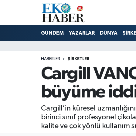
Hava Durumu
GÜNDEM
YAZARLAR
DÜNYA
ŞİRK
Trafik Durumu
Süper Lig Puan Durumu ve Fikstür
HABERLER
ŞIRKETLER
Cargill VANO
Tüm Manşetler
Son Dakika Haberleri
büyüme iddi
Haber Arşivi
Cargill’in küresel uzmanlığını
birinci sınıf profesyonel çi
kalite ve çok yönlü kullanım 