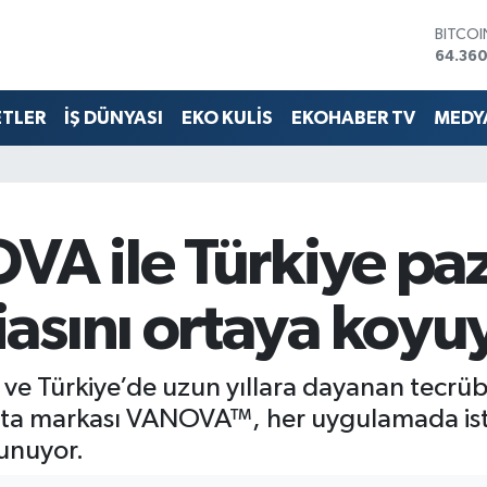
64.360
DOLA
47,70
EURO
55,02
ETLER
İŞ DÜNYASI
EKO KULİS
EKOHABER TV
MEDYA
STERLİ
64,189
GRAM 
6574.8
BİST10
13.887
VA ile Türkiye pa
asını ortaya koyu
 ve Türkiye’de uzun yıllara dayanan tecrübes
kolata markası VANOVA™, her uygulamada ist
sunuyor.