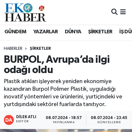
Hava Durumu
GÜNDEM
YAZARLAR
DÜNYA
ŞİRKETLER
İŞ D
Trafik Durumu
HABERLER
ŞIRKETLER
Süper Lig Puan Durumu ve Fikstür
BURPOL, Avrupa’da ilgi
odağı oldu
Tüm Manşetler
Plastik atıkları işleyerek yeniden ekonomiye
Son Dakika Haberleri
kazandıran Burpol Polimer Plastik, uyguladığı
inovatif yöntemleri ve ürünlerini, yurtiçindeki ve
Haber Arşivi
yurtdışındaki sektörel fuarlarda tanıtıyor.
DİLEK ATLI
08.07.2024 - 18:57
08.07.2024 - 23:45
EDITÖR
YAYINLANMA
GÜNCELLEME