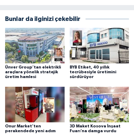
Bunlar da ilginizi çekebilir
Ünver Group’tan elektrikli
BYB Etiket, 40 yıllık
araçlara yönelik stratejik
tecrübesiyle üretimini
üretim hamlesi
sürdürüyor
Onur Market’ten
3D Maket Kosova İnşaat
perakendede yeni adım
Fuarı’na damga vurdu