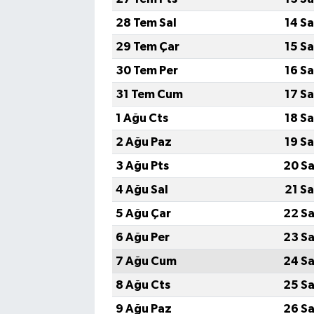
28 Tem Sal
14 S
29 Tem Çar
15 S
30 Tem Per
16 S
31 Tem Cum
17 S
1 Ağu Cts
18 S
2 Ağu Paz
19 S
3 Ağu Pts
20 Sa
4 Ağu Sal
21 S
5 Ağu Çar
22 Sa
6 Ağu Per
23 Sa
7 Ağu Cum
24 Sa
8 Ağu Cts
25 Sa
9 Ağu Paz
26 Sa