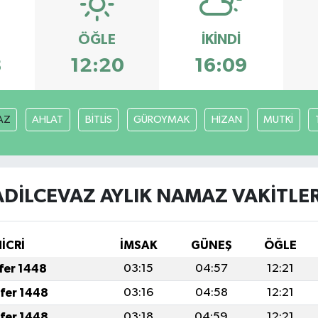
ÖĞLE
İKINDI
8
12:20
16:09
AZ
AHLAT
BİTLİS
GÜROYMAK
HİZAN
MUTKİ
ADİLCEVAZ AYLIK NAMAZ VAKITLER
İCRİ
İMSAK
GÜNEŞ
ÖĞLE
afer 1448
03:15
04:57
12:21
afer 1448
03:16
04:58
12:21
afer 1448
03:18
04:59
12:21