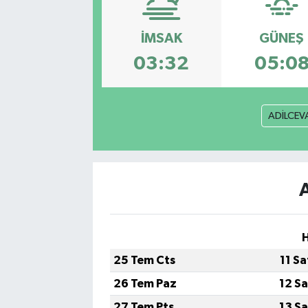
İMSAK
GÜNEŞ
03:32
05:0
ADİLCEV
H
25 Tem Cts
11 S
26 Tem Paz
12 S
27 Tem Pts
13 S