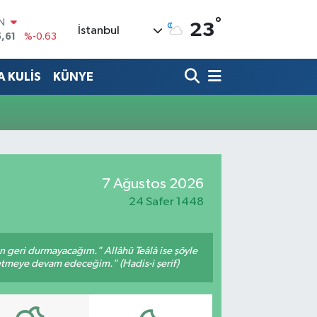
°
IN
23
İstanbul
,61
%-0.63
R
3
%0.16
 KULİS
KÜNYE
17
%-0.02
N
63
%0.07
ALTIN
40
%0.45
00
%70
7 Ağustos 2026
24 Safer 1448
an geri durmayacağım." Allâhü Teâlâ ise şöyle
fetmeye devam edeceğim." (Hadis-i şerif)