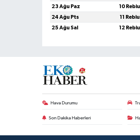
23 Ağu Paz
10 Rebi
24 Ağu Pts
11 Rebi
25 Ağu Sal
12 Rebi
Hava Durumu
Tr
Son Dakika Haberleri
Ha