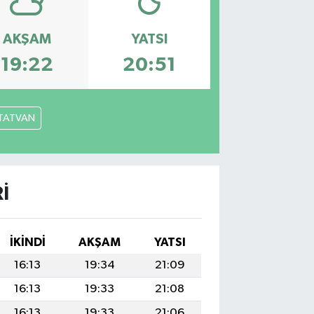
AKŞAM
YATSI
19:22
20:51
TATVAN
I
İKINDI
AKŞAM
YATSI
16:13
19:34
21:09
16:13
19:33
21:08
16:13
19:33
21:06