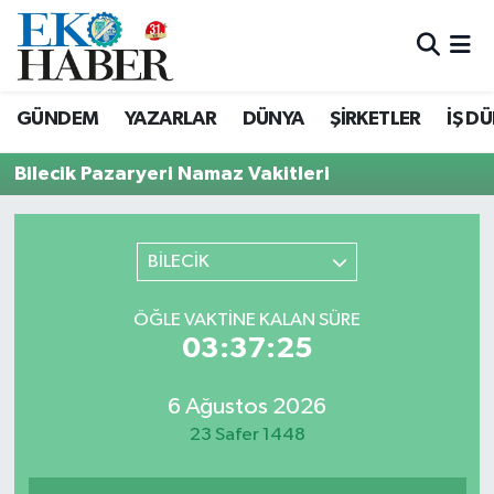
Hava Durumu
GÜNDEM
YAZARLAR
DÜNYA
ŞİRKETLER
İŞ D
Trafik Durumu
Bilecik Pazaryeri Namaz Vakitleri
Süper Lig Puan Durumu ve Fikstür
Tüm Manşetler
BİLECİK
Son Dakika Haberleri
ÖĞLE VAKTINE KALAN SÜRE
03:37:25
Haber Arşivi
6 Ağustos 2026
23 Safer 1448