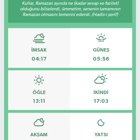
Kullar, Ramazan ayında ne (kadar sevap ve fazilet)
olduğunu bilselerdi, ümmetim, senenin tamamının
Ramazan olmasını temenni ederdi. (Hadis-i şerif)
İMSAK
GÜNEŞ
04:17
05:56
ÖĞLE
İKINDI
13:11
17:03
AKŞAM
YATSI