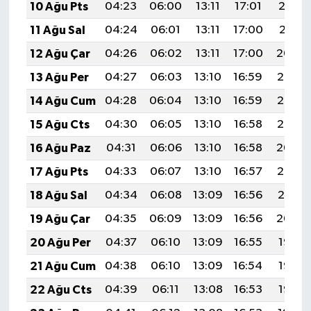
10 Ağu Pts
04:23
06:00
13:11
17:01
20:12
11 Ağu Sal
04:24
06:01
13:11
17:00
20:11
12 Ağu Çar
04:26
06:02
13:11
17:00
20:09
13 Ağu Per
04:27
06:03
13:10
16:59
20:08
14 Ağu Cum
04:28
06:04
13:10
16:59
20:07
15 Ağu Cts
04:30
06:05
13:10
16:58
20:05
16 Ağu Paz
04:31
06:06
13:10
16:58
20:04
17 Ağu Pts
04:33
06:07
13:10
16:57
20:03
18 Ağu Sal
04:34
06:08
13:09
16:56
20:01
19 Ağu Çar
04:35
06:09
13:09
16:56
20:00
20 Ağu Per
04:37
06:10
13:09
16:55
19:58
21 Ağu Cum
04:38
06:10
13:09
16:54
19:57
22 Ağu Cts
04:39
06:11
13:08
16:53
19:56