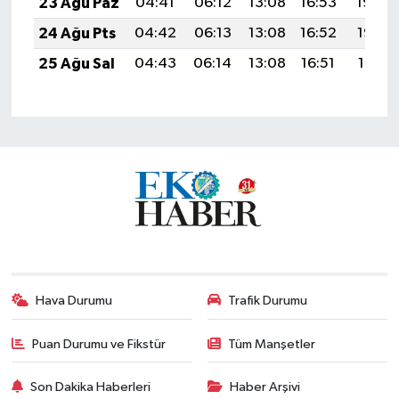
23 Ağu Paz
04:41
06:12
13:08
16:53
19:54
24 Ağu Pts
04:42
06:13
13:08
16:52
19:53
25 Ağu Sal
04:43
06:14
13:08
16:51
19:51
Hava Durumu
Trafik Durumu
Puan Durumu ve Fikstür
Tüm Manşetler
Son Dakika Haberleri
Haber Arşivi