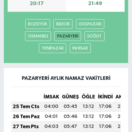
20:17
21:49
BOZÜYÜK
BİLECİK
GÖLPAZARI
OSMANELİ
PAZARYERİ
SÖĞÜT
YENİPAZAR
İNHİSAR
PAZARYERİ AYLIK NAMAZ VAKITLERI
İMSAK
GÜNEŞ
ÖĞLE
İKINDI
AKŞA
25 Tem Cts
04:00
05:45
13:12
17:06
20:29
26 Tem Paz
04:01
05:46
13:12
17:06
20:28
27 Tem Pts
04:03
05:47
13:12
17:06
20:27