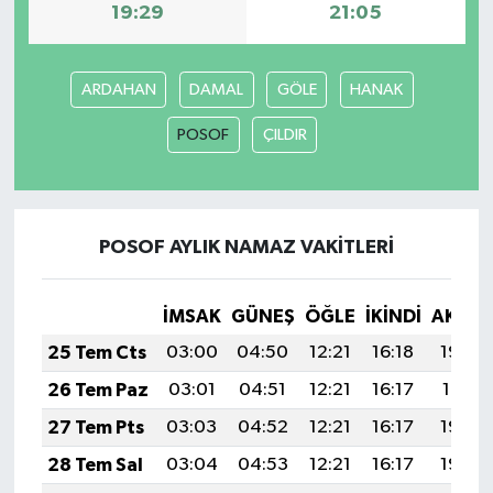
19:29
21:05
ARDAHAN
DAMAL
GÖLE
HANAK
POSOF
ÇILDIR
POSOF AYLIK NAMAZ VAKITLERI
İMSAK
GÜNEŞ
ÖĞLE
İKINDI
AKŞA
25 Tem Cts
03:00
04:50
12:21
16:18
19:42
26 Tem Paz
03:01
04:51
12:21
16:17
19:41
27 Tem Pts
03:03
04:52
12:21
16:17
19:40
28 Tem Sal
03:04
04:53
12:21
16:17
19:39