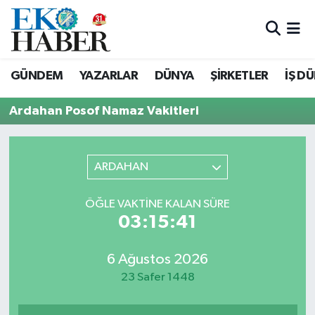
Hava Durumu
GÜNDEM
YAZARLAR
DÜNYA
ŞİRKETLER
İŞ D
Trafik Durumu
Ardahan Posof Namaz Vakitleri
Süper Lig Puan Durumu ve Fikstür
Tüm Manşetler
ARDAHAN
Son Dakika Haberleri
ÖĞLE VAKTINE KALAN SÜRE
03:15:41
Haber Arşivi
6 Ağustos 2026
23 Safer 1448