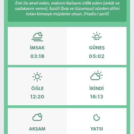
İlmi ile amel eden, malının fazlasını infâk eden (zekât ve
sadakasını veren), fuzûlî (boş ve lüzumsuz) sözden dilini
tutan kimseye müjdeler olsun. (Hadis-i şerif)
İMSAK
GÜNEŞ
03:18
05:02
ÖĞLE
İKINDI
12:20
16:13
AKŞAM
YATSI