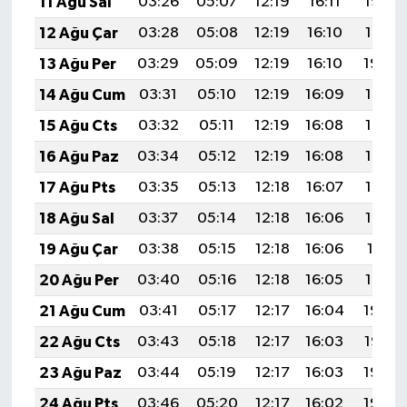
11 Ağu Sal
03:26
05:07
12:19
16:11
19:22
12 Ağu Çar
03:28
05:08
12:19
16:10
19:21
13 Ağu Per
03:29
05:09
12:19
16:10
19:20
14 Ağu Cum
03:31
05:10
12:19
16:09
19:18
15 Ağu Cts
03:32
05:11
12:19
16:08
19:17
16 Ağu Paz
03:34
05:12
12:19
16:08
19:15
17 Ağu Pts
03:35
05:13
12:18
16:07
19:14
18 Ağu Sal
03:37
05:14
12:18
16:06
19:13
19 Ağu Çar
03:38
05:15
12:18
16:06
19:11
20 Ağu Per
03:40
05:16
12:18
16:05
19:10
21 Ağu Cum
03:41
05:17
12:17
16:04
19:08
22 Ağu Cts
03:43
05:18
12:17
16:03
19:07
23 Ağu Paz
03:44
05:19
12:17
16:03
19:05
24 Ağu Pts
03:46
05:20
12:17
16:02
19:03