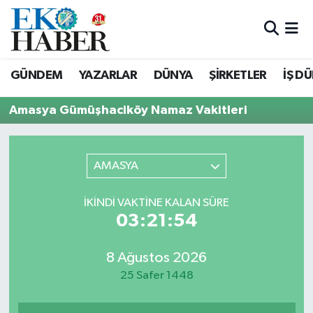
Hava Durumu
GÜNDEM
YAZARLAR
DÜNYA
ŞİRKETLER
İŞ D
Trafik Durumu
Amasya Gümüşhaciköy Namaz Vakitleri
Süper Lig Puan Durumu ve Fikstür
Tüm Manşetler
AMASYA
Son Dakika Haberleri
İKINDI VAKTINE KALAN SÜRE
03:21:54
Haber Arşivi
8 Ağustos 2026
25 Safer 1448