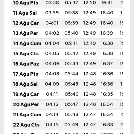
10 Ağu Pts
03:58
05:37
12:50
16:41
19:52
11 Ağu Sal
03:59
05:38
12:49
16:40
19:51
12 Ağu Çar
04:01
05:39
12:49
16:40
19:50
13 Ağu Per
04:02
05:40
12:49
16:39
19:48
14 Ağu Cum
04:04
05:41
12:49
16:38
19:47
15 Ağu Cts
04:05
05:42
12:49
16:38
19:46
16 Ağu Paz
04:06
05:43
12:49
16:37
19:44
17 Ağu Pts
04:08
05:44
12:48
16:36
19:43
18 Ağu Sal
04:09
05:45
12:48
16:36
19:41
19 Ağu Çar
04:11
05:46
12:48
16:35
19:40
20 Ağu Per
04:12
05:47
12:48
16:34
19:39
21 Ağu Cum
04:14
05:48
12:47
16:34
19:37
22 Ağu Cts
04:15
05:49
12:47
16:33
19:36