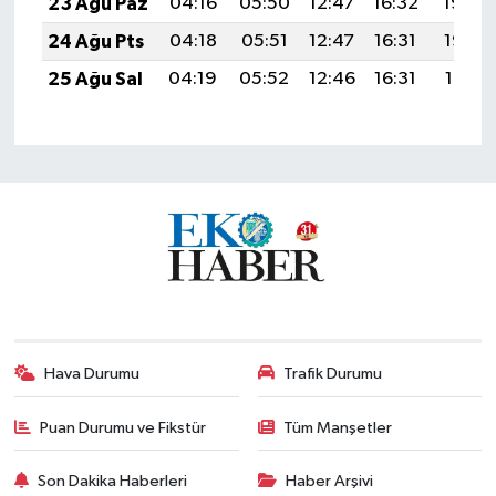
23 Ağu Paz
04:16
05:50
12:47
16:32
19:34
24 Ağu Pts
04:18
05:51
12:47
16:31
19:33
25 Ağu Sal
04:19
05:52
12:46
16:31
19:31
Hava Durumu
Trafik Durumu
Puan Durumu ve Fikstür
Tüm Manşetler
Son Dakika Haberleri
Haber Arşivi