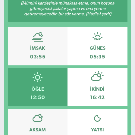
(Mümin) kardeşinle münakaşa etme, onun hoşuna
gitmeyecek şakalar yapma ve ona yerine
getiremeyeceğin bir söz verme. (Hadis-i şerif)
İMSAK
GÜNEŞ
03:55
05:35
ÖĞLE
İKINDI
12:50
16:42
AKŞAM
YATSI