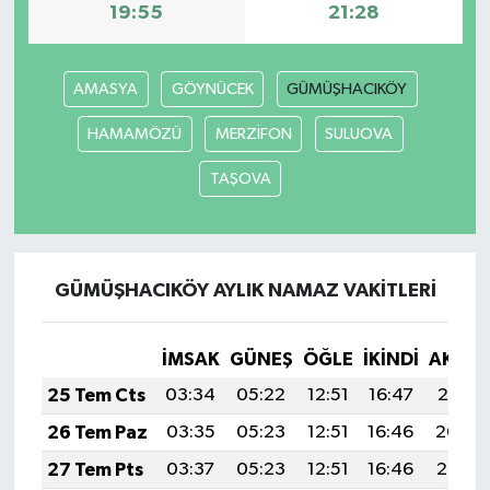
19:55
21:28
AMASYA
GÖYNÜCEK
GÜMÜŞHACIKÖY
HAMAMÖZÜ
MERZİFON
SULUOVA
TAŞOVA
GÜMÜŞHACIKÖY AYLIK NAMAZ VAKITLERI
İMSAK
GÜNEŞ
ÖĞLE
İKINDI
AKŞA
25 Tem Cts
03:34
05:22
12:51
16:47
20:10
26 Tem Paz
03:35
05:23
12:51
16:46
20:09
27 Tem Pts
03:37
05:23
12:51
16:46
20:08