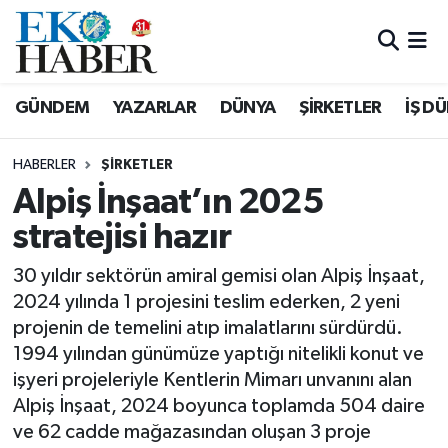
Hava Durumu
GÜNDEM
YAZARLAR
DÜNYA
ŞİRKETLER
İŞ D
Trafik Durumu
HABERLER
ŞIRKETLER
Süper Lig Puan Durumu ve Fikstür
Alpiş İnşaat’ın 2025
stratejisi hazır
Tüm Manşetler
30 yıldır sektörün amiral gemisi olan Alpiş İnşaat,
Son Dakika Haberleri
2024 yılında 1 projesini teslim ederken, 2 yeni
projenin de temelini atıp imalatlarını sürdürdü.
Haber Arşivi
1994 yılından günümüze yaptığı nitelikli konut ve
işyeri projeleriyle Kentlerin Mimarı unvanını alan
Alpiş İnşaat, 2024 boyunca toplamda 504 daire
ve 62 cadde mağazasından oluşan 3 proje