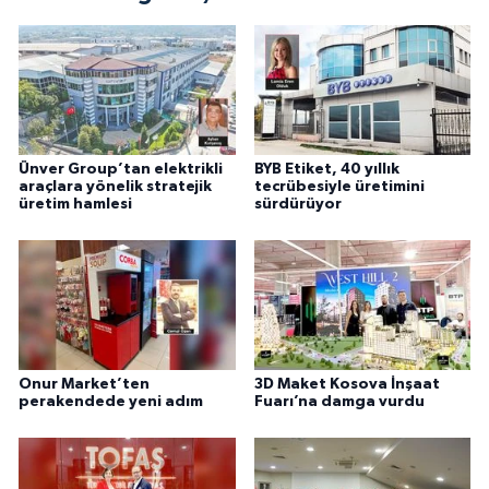
Ünver Group’tan elektrikli
BYB Etiket, 40 yıllık
araçlara yönelik stratejik
tecrübesiyle üretimini
üretim hamlesi
sürdürüyor
Onur Market’ten
3D Maket Kosova İnşaat
perakendede yeni adım
Fuarı’na damga vurdu