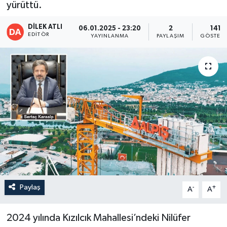
yürüttü.
DİLEK ATLI
06.01.2025 - 23:20
2
141
EDITÖR
YAYINLANMA
PAYLAŞIM
GÖSTERI
Paylaş
-
+
A
A
2024 yılında Kızılcık Mahallesi’ndeki Nilüfer