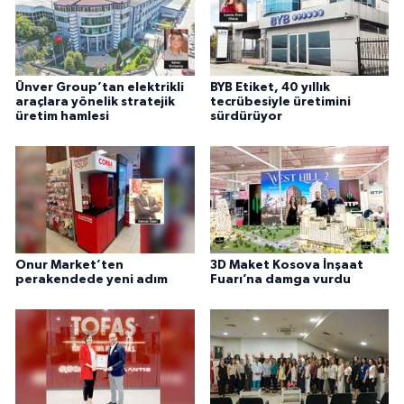
Ünver Group’tan elektrikli
BYB Etiket, 40 yıllık
araçlara yönelik stratejik
tecrübesiyle üretimini
üretim hamlesi
sürdürüyor
Onur Market’ten
3D Maket Kosova İnşaat
perakendede yeni adım
Fuarı’na damga vurdu