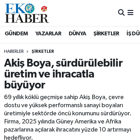
Hava Durumu
GÜNDEM
YAZARLAR
DÜNYA
ŞİRKETLER
İŞ D
Trafik Durumu
HABERLER
ŞIRKETLER
Süper Lig Puan Durumu ve Fikstür
Akiş Boya, sürdürülebilir
üretim ve ihracatla
Tüm Manşetler
büyüyor
Son Dakika Haberleri
69 yıllık köklü geçmişe sahip Akiş Boya, çevre
Haber Arşivi
dostu ve yüksek performanslı sanayi boyaları
üretimiyle sektörde öncü konumunu sürdürüyor.
Firma, 2025 yılında Güney Amerika ve Afrika
pazarlarına açılarak ihracatını yüzde 10 artırmayı
hedefliyor.