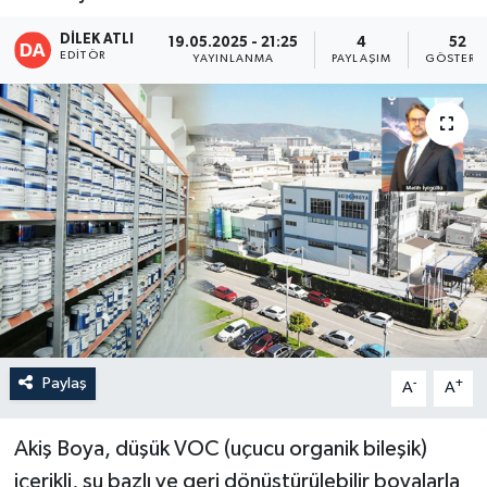
DİLEK ATLI
19.05.2025 - 21:25
4
52
EDITÖR
YAYINLANMA
PAYLAŞIM
GÖSTERI
Paylaş
-
+
A
A
Akiş Boya, düşük VOC (uçucu organik bileşik)
içerikli, su bazlı ve geri dönüştürülebilir boyalarla