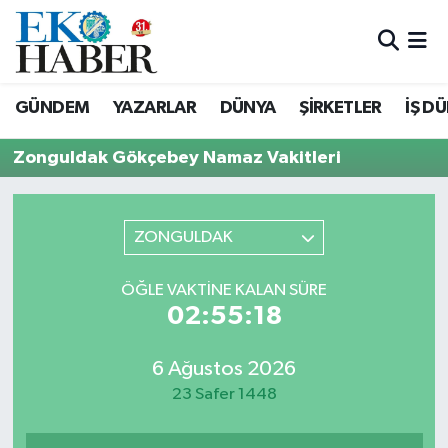
Hava Durumu
GÜNDEM
YAZARLAR
DÜNYA
ŞİRKETLER
İŞ D
Trafik Durumu
Zonguldak Gökçebey Namaz Vakitleri
Süper Lig Puan Durumu ve Fikstür
Tüm Manşetler
ZONGULDAK
Son Dakika Haberleri
ÖĞLE VAKTINE KALAN SÜRE
02:55:18
Haber Arşivi
6 Ağustos 2026
23 Safer 1448