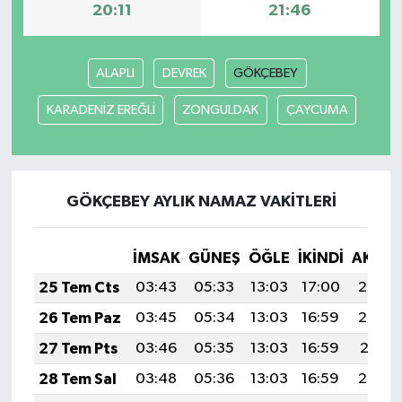
20:11
21:46
ALAPLI
DEVREK
GÖKÇEBEY
KARADENİZ EREĞLİ
ZONGULDAK
ÇAYCUMA
GÖKÇEBEY AYLIK NAMAZ VAKITLERI
İMSAK
GÜNEŞ
ÖĞLE
İKINDI
AKŞA
25 Tem Cts
03:43
05:33
13:03
17:00
20:23
26 Tem Paz
03:45
05:34
13:03
16:59
20:22
27 Tem Pts
03:46
05:35
13:03
16:59
20:21
28 Tem Sal
03:48
05:36
13:03
16:59
20:20