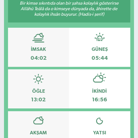
Bir kimse sıkıntıda olan bir şahsa kolaylık gösterirse
Allâhü Teâlâ da o kimseye dünyada da, âhirette de
kolaylık ihsân buyurur. (Hadis-i şerif)
İMSAK
GÜNEŞ
04:02
05:44
ÖĞLE
İKINDI
13:02
16:56
AKŞAM
YATSI