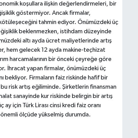
nomik koşullara ilişkin değerlendirmeleri, bir
şiklik göstermiyor. Ancak firmalar,
 kötüleşeceğini tahmin ediyor. Önümüzdeki üç
değişiklik beklenmezken, istihdam düzeyinde
ümüzdeki altı ayda ücret maliyetlerinde artış
ler, hem gelecek 12 ayda makine-teçhizat
tırım harcamalarının bir önceki çeyreğe göre
r. İhracat yapan firmalar, önümüzdeki üç
ı bekliyor. Firmaların faiz riskinde hafif bir
u risk artış eğiliminde. Şirketlerin finansman
alat sanayinde kur riskinde belirgin bir artış
ay için Türk Lirası cinsi kredi faiz oranı
e önemli ölçüde yükselmiş durumda.