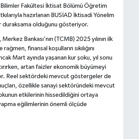
i Bilimler Fakültesi İktisat Bölümü Öğretim
tkılarıyla hazırlanan BUSİAD İktisadi Yönelim
bir duraksama olduğunu gösteriyor.
Merkez Bankası'nın (TCMB) 2025 yılının ilk
 rağmen, finansal koşulların sıkılığını
ncak Mart ayında yaşanan kur şoku, yıl sonu
ırırken, artan faizler ekonomik büyümeyi
or. Reel sektördeki mevcut göstergeler de
nuçları, özellikle sanayi sektöründeki mevcut
nun etkilerinin hissedildiğini ortaya
 yapma eğilimlerinin önemli ölçüde