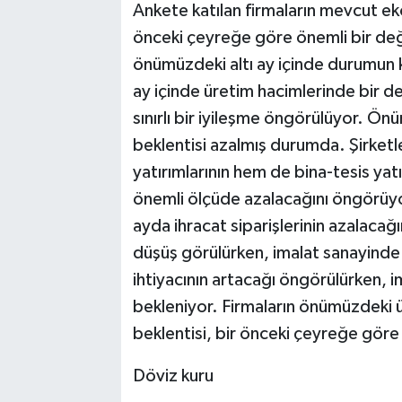
Ankete katılan firmaların mevcut eko
önceki çeyreğe göre önemli bir deği
önümüzdeki altı ay içinde durumun
ay içinde üretim hacimlerinde bir 
sınırlı bir iyileşme öngörülüyor. Ön
beklentisi azalmış durumda. Şirket
yatırımlarının hem de bina-tesis ya
önemli ölçüde azalacağını öngörüyo
ayda ihracat siparişlerinin azalacağın
düşüş görülürken, imalat sanayinde b
ihtiyacının artacağı öngörülürken, im
bekleniyor. Firmaların önümüzdeki üç 
beklentisi, bir önceki çeyreğe gör
Döviz kuru