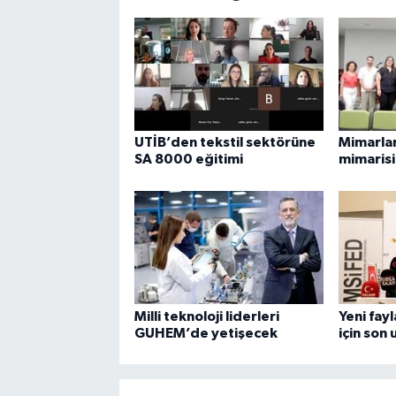
UTİB’den tekstil sektörüne
Mimarla
SA 8000 eğitimi
mimarisi
Milli teknoloji liderleri
Yeni fay
GUHEM’de yetişecek
için son 