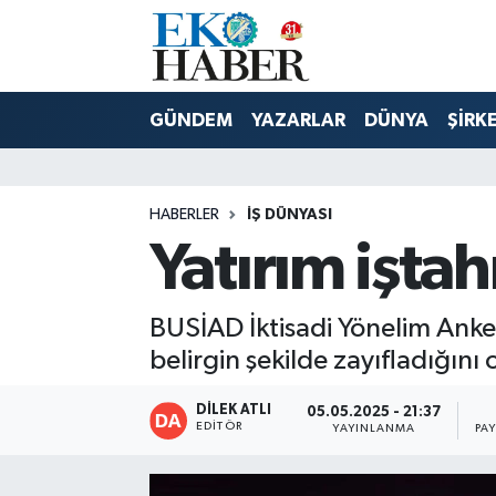
Hava Durumu
GÜNDEM
YAZARLAR
DÜNYA
ŞİRK
Trafik Durumu
Süper Lig Puan Durumu ve Fikstür
HABERLER
İŞ DÜNYASI
Yatırım işta
Tüm Manşetler
Son Dakika Haberleri
BUSİAD İktisadi Yönelim Anketi
belirgin şekilde zayıfladığını
Haber Arşivi
DİLEK ATLI
05.05.2025 - 21:37
EDITÖR
YAYINLANMA
PA