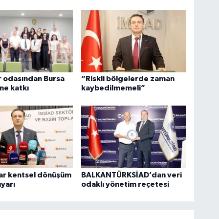
r odasından Bursa
“Riskli bölgelerde zaman
ne katkı
kaybedilmemeli”
lar kentsel dönüşüm
BALKANTÜRKSİAD’dan veri
uyarı
odaklı yönetim reçetesi