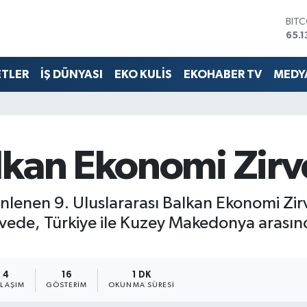
BIT
65.1
DOL
47,
ETLER
İŞ DÜNYASI
EKO KULİS
EKOHABER TV
MEDYA
EUR
55,
STE
64,
GRA
664
lkan Ekonomi Zirv
BİS
13.7
lenen 9. Uluslararası Balkan Ekonomi Zi
rvede, Türkiye ile Kuzey Makedonya arasında
4
16
1 DK
YLAŞIM
GÖSTERIM
OKUNMA SÜRESI