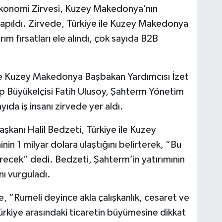
Ekonomi Zirvesi, Kuzey Makedonya’nın
yapıldı. Zirvede, Türkiye ile Kuzey Makedonya
rım fırsatları ele alındı, çok sayıda B2B
 Kuzey Makedonya Başbakan Yardımcısı İzet
küp Büyükelçisi Fatih Ulusoy, Şahterm Yönetim
ıda iş insanı zirvede yer aldı.
şkanı Halil Bedzeti, Türkiye ile Kuzey
n 1 milyar dolara ulaştığını belirterek, “Bu
direcek” dedi. Bedzeti, Şahterm’in yatırımının
nı vurguladı.
 “Rumeli deyince akla çalışkanlık, cesaret ve
 Türkiye arasındaki ticaretin büyümesine dikkat