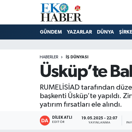
Hava Durumu
GÜNDEM
YAZARLAR
DÜNYA
ŞİRK
Trafik Durumu
Süper Lig Puan Durumu ve Fikstür
HABERLER
İŞ DÜNYASI
Üsküp’te Ba
Tüm Manşetler
Son Dakika Haberleri
RUMELİSİAD tarafından düzen
başkenti Üsküp’te yapıldı. Zi
Haber Arşivi
yatırım fırsatları ele alındı.
DİLEK ATLI
19.05.2025 - 22:07
EDITÖR
YAYINLANMA
PA