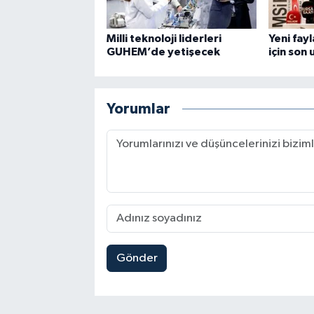
Milli teknoloji liderleri
Yeni fay
GUHEM’de yetişecek
için son 
Yorumlar
Gönder