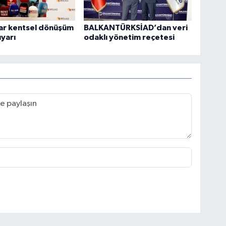
lar kentsel dönüşüm
BALKANTÜRKSİAD’dan veri
uyarı
odaklı yönetim reçetesi