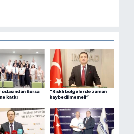
r odasından Bursa
“Riskli bölgelerde zaman
ne katkı
kaybedilmemeli”