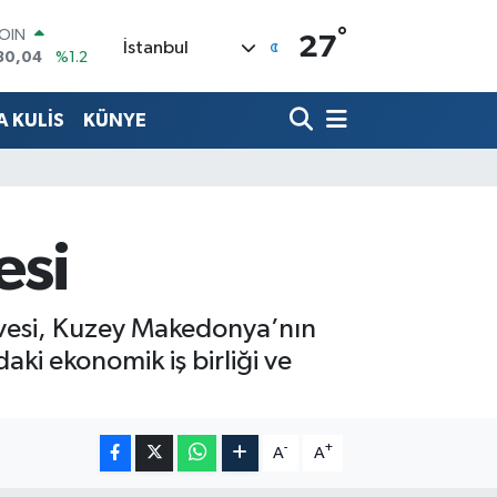
°
COIN
27
İstanbul
30,04
%1.2
AR
7106
%0.17
 KULİS
KÜNYE
O
1652
%0.27
RLİN
4046
%0.35
M ALTIN
8.99
%2.59
esi
T100
73
%-19
rvesi, Kuzey Makedonya’nın
ki ekonomik iş birliği ve
-
+
A
A