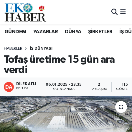
Hava Durumu
GÜNDEM
YAZARLAR
DÜNYA
ŞİRKETLER
İŞ D
Trafik Durumu
HABERLER
İŞ DÜNYASI
Süper Lig Puan Durumu ve Fikstür
Tofaş üretime 15 gün ara
verdi
Tüm Manşetler
Son Dakika Haberleri
DİLEK ATLI
06.01.2025 - 23:35
2
115
EDITÖR
YAYINLANMA
PAYLAŞIM
GÖSTERI
Haber Arşivi