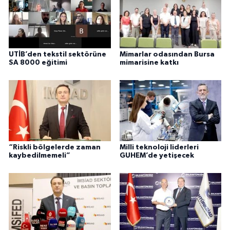
UTİB’den tekstil sektörüne
Mimarlar odasından Bursa
SA 8000 eğitimi
mimarisine katkı
“Riskli bölgelerde zaman
Milli teknoloji liderleri
kaybedilmemeli”
GUHEM’de yetişecek