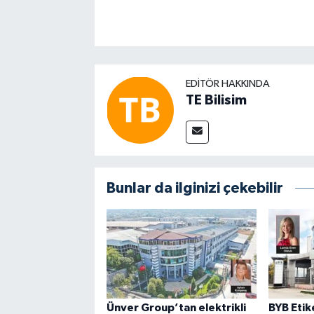
EDITÖR HAKKINDA
TE Bilisim
Bunlar da ilginizi çekebilir
Ünver Group’tan elektrikli
BYB Etike