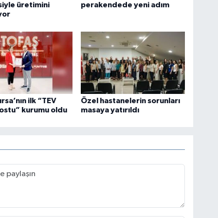
iyle üretimini
perakendede yeni adım
yor
ursa’nın ilk “TEV
Özel hastanelerin sorunları
ostu” kurumu oldu
masaya yatırıldı