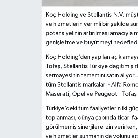
Koç Holding ve Stellantis N.V. müşteri
ve hizmetlerin ve­rimli bir şekilde 
potansiyelinin artırılması amacıyla 
genişletme ve bü­yütmeyi hedefledikl
Koç Holding’den yapılan açıklamaya 
Tofaş, Stellantis Türkiye dağıtım şi
sermayesinin tama­mını satın alıyor.
tüm Stellantis markaları - Alfa Ro
Maserati, Opel ve Peugeot - Tofaş t
Türkiye’deki tüm faaliyetlerin iki gü
toplanması, dünya çapında ti­cari f
görülmemiş sinerjilere izin ve­rirken
ve hizmetler sunmanın da yolunu açac