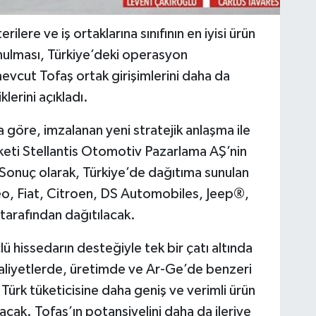
lere ve iş ortaklarına sını­fının en iyisi ürün
sunulması, Türkiye’deki operasyon
mevcut Tofaş ortak girişimlerini daha da
e­rini açıkladı.
göre, imzalanan yeni stratejik anlaşma ile
r­keti Stellantis Otomo­tiv Pazarlama AŞ’nin
 Sonuç olarak, Türki­ye’de dağıtıma sunulan
meo, Fiat, Citroen, DS Automobiles, Jeep®,
arafından dağıtıla­cak.
çlü hissedarın desteğiyle tek bir çatı altında
aaliyetlerde, üretimde ve Ar-Ge’de benzeri
, Türk tüketicisine daha geniş ve verimli ürün
ak. Tofaş’ın potansiye­lini daha da ileriye