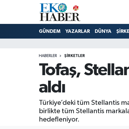
Hava Durumu
GÜNDEM
YAZARLAR
DÜNYA
ŞİRK
Trafik Durumu
Süper Lig Puan Durumu ve Fikstür
HABERLER
ŞIRKETLER
Tofaş, Stella
Tüm Manşetler
Son Dakika Haberleri
aldı
Haber Arşivi
Türkiye’deki tüm Stellantis mar
birlikte tüm Stellantis markal
hedefleniyor.