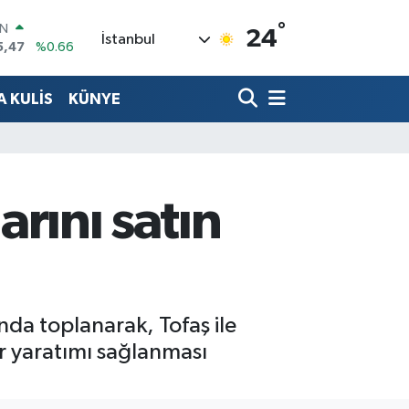
°
R
24
İstanbul
71
%0.05
36
%0.18
 KULİS
KÜNYE
İN
34
%0.22
ALTIN
85
%0.54
00
3
%0
arını satın
IN
5,47
%0.66
tında toplanarak, Tofaş ile
ğer yaratımı sağlanması