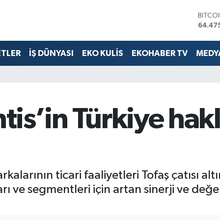
DOLA
47,59
EURO
55,13
ETLER
İŞ DÜNYASI
EKO KULİS
EKOHABER TV
MEDYA
STERL
64,25
GRAM 
6527.
BİST1
13.70
ntis’in Türkiye hakl
BITCO
64.47
kalarının ticari faaliyetleri Tofaş çatısı al
arı ve segmentleri için artan sinerji ve de