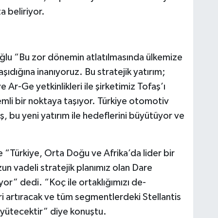
ta beliriyor.
lu “Bu zor dönemin atlatılmasında ülke­mize
ıdığına inanıyo­ruz. Bu stratejik yatı­rım;
Ar-Ge yetkinlikleri ile şirketimiz Tofaş’ı
i bir noktaya taşıyor. Tür­kiye otomotiv
, bu yeni yatırım ile hedeflerini büyütüyor ve
 “Türkiye, Orta Doğu ve Afrika’da lider bir
un vadeli stratejik planımız olan Dare
yor” dedi. “Koç ile ortaklığımızı de­
ri artıracak ve tüm segmentlerdeki Stel­lantis
büyütecektir” diye konuştu.