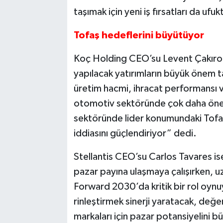
taşımak için yeni iş fırsatları da ufuk
Tofaş hedeflerini büyütüyor
Koç Holding CEO’su Levent Çakıroğ
yapılacak yatı­rımların büyük önem taş
üretim hacmi, ihracat performansı ve 
otomotiv sektöründe çok daha öneml
sektö­ründe lider konumundaki Tofaş
iddiasını güçlendiriyor” dedi.
Stellantis CEO’su Carlos Tavares ise
pazar payına ulaşmaya çalışırken, uz
Forward 2030’da kritik bir rol oy­nu
rinleştirmek sinerji yaratacak, değe
markaları için pazar potansiye­lini 