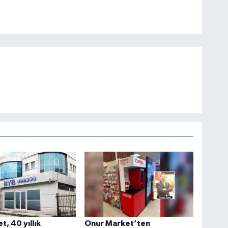
t, 40 yıllık
Onur Market’ten