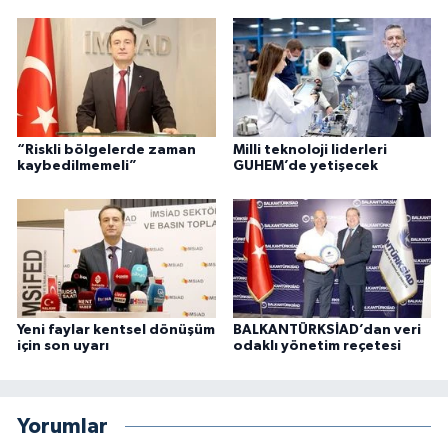
“Riskli bölgelerde zaman
Milli teknoloji liderleri
kaybedilmemeli”
GUHEM’de yetişecek
Yeni faylar kentsel dönüşüm
BALKANTÜRKSİAD’dan veri
için son uyarı
odaklı yönetim reçetesi
Yorumlar