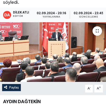
söyledi.
DİLEK ATLI
02.09.2024 - 20:16
02.09.2024 - 23:45
EDITÖR
YAYINLANMA
GÜNCELLEME
Paylaş
-
+
A
A
AYDIN DAĞTEKİN