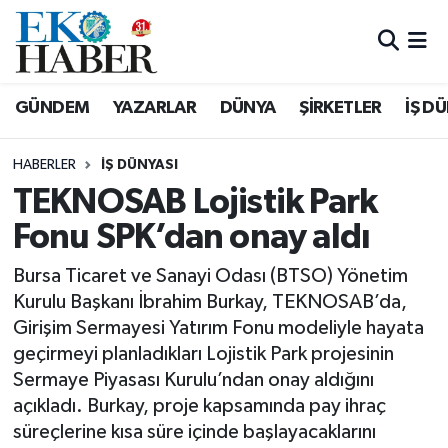
Hava Durumu
GÜNDEM
YAZARLAR
DÜNYA
ŞİRKETLER
İŞ D
Trafik Durumu
HABERLER
İŞ DÜNYASI
Süper Lig Puan Durumu ve Fikstür
TEKNOSAB Lojistik Park
Fonu SPK’dan onay aldı
Tüm Manşetler
Bursa Ticaret ve Sanayi Odası (BTSO) Yönetim
Son Dakika Haberleri
Kurulu Başkanı İbrahim Burkay, TEKNOSAB’da,
Girişim Sermayesi Yatırım Fonu modeliyle hayata
Haber Arşivi
geçirmeyi planladıkları Lojistik Park projesinin
Sermaye Piyasası Kurulu’ndan onay aldığını
açıkladı. Burkay, proje kapsamında pay ihraç
süreçlerine kısa süre içinde başlayacaklarını