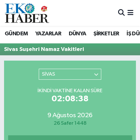
Hava Durumu
GÜNDEM
YAZARLAR
DÜNYA
ŞİRKETLER
İŞ D
Trafik Durumu
Sivas Suşehri Namaz Vakitleri
Süper Lig Puan Durumu ve Fikstür
Tüm Manşetler
SİVAS
Son Dakika Haberleri
İKINDI VAKTINE KALAN SÜRE
02:08:38
Haber Arşivi
9 Ağustos 2026
26 Safer 1448