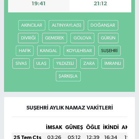
19:41
21:12
AKINCILAR
ALTINYAYLA(S)
DOĞANŞAR
DİVRİĞİ
GEMEREK
GÖLOVA
GÜRÜN
HAFİK
KANGAL
KOYULHİSAR
SUŞEHRİ
SİVAS
ULAŞ
YILDIZELİ
ZARA
İMRANLI
ŞARKIŞLA
SUŞEHRİ AYLIK NAMAZ VAKITLERI
İMSAK
GÜNEŞ
ÖĞLE
İKINDI
AKŞA
25 Tem Cts
03:26
05:12
12:39
16:34
19:56