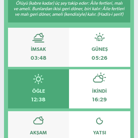
Ölüyü (kabre kadar) üç şey takip eder: Âile fertleri, malı
ve ameli. Bunlardan ikisi geri döner, biri kalır: Âile fertleri
ve malı geri döner, ameli (kendisiyle) kalır. (Hadis-i şerif)
İMSAK
GÜNEŞ
03:48
05:26
ÖĞLE
İKINDI
12:38
16:29
AKŞAM
YATSI